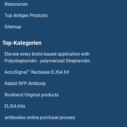
Ressourcen
SCGB2A1 ELISA Kits
Top Antigen Products
SCGB1D2 ELISA Kits
Sitemap
SCGB1A1 ELISA Kits
Top-Kategorien
SCG5 ELISA Kits
Elevate every biotin-based application with
SCG3 ELISA Kits
Polystreptavidin - polymerized Streptavidin.
AccuSignal™ Nuclease ELISA Kit
SCG2 ELISA Kits
Rabbit RFP Antibody
SCXA ELISA Kits
Rockland Original products
SCXB ELISA Kits
ELISA Kits
SDC3 ELISA Kits
antibodies online purchase process