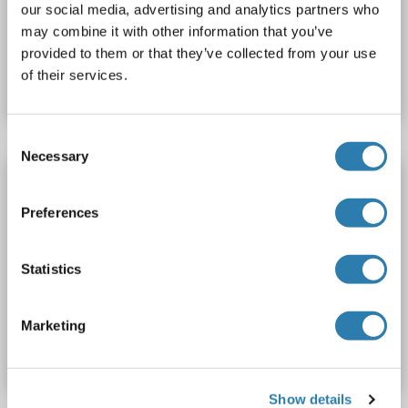
our social media, advertising and analytics partners who
may combine it with other information that you’ve
Produktnummer ABIN2951404
provided to them or that they’ve collected from your use
of their services.
Datenblatt
Details
Consent
Necessary
Selection
SCUBE1 ELISA Kit
SCUBE1
Reaktivität: Human
Colorimetric
Preferences
Sandwich ELISA
0.156-10 ng/mL
Plasma, Serum, Tissue Homogenate
Statistics
Produktnummer ABIN5594825
Marketing
Datenblatt
Details
Show details