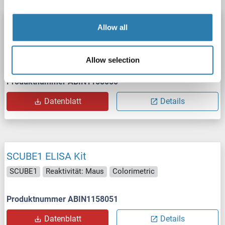
SCUBE1 ELISA Kit
Allow all
SCUBE1
Reaktivität: Human
Colorimetric
0.156-10 ng/mL
Allow selection
Produktnummer ABIN1158050
Datenblatt
Details
SCUBE1 ELISA Kit
SCUBE1
Reaktivität: Maus
Colorimetric
Produktnummer ABIN1158051
Datenblatt
Details