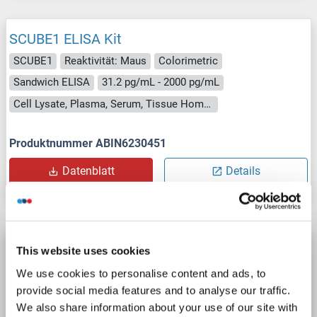
SCUBE1 ELISA Kit
SCUBE1
Reaktivität: Maus
Colorimetric
Sandwich ELISA
31.2 pg/mL - 2000 pg/mL
Cell Lysate, Plasma, Serum, Tissue Homogenate
Produktnummer ABIN6230451
Datenblatt
Details
SCUBE1 ELISA Kit
This website uses cookies
SCUBE1
Reaktivität: Human
Colorimetric
We use cookies to personalise content and ads, to
provide social media features and to analyse our traffic.
Sandwich ELISA
0.625 ng/mL - 40 ng/mL
We also share information about your use of our site with
Cell Lysate, Plasma, Serum, Tissue Homogenate