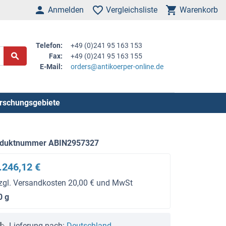
Anmelden
Vergleichsliste
Warenkorb
Telefon:
+49 (0)241 95 163 153
Fax:
+49 (0)241 95 163 155
E-Mail:
orders@antikoerper-online.de
rschungsgebiete
oduktnummer ABIN2957327
.246,12 €
zgl. Versandkosten 20,00 € und MwSt
0 g
Lieferung nach:
Deutschland