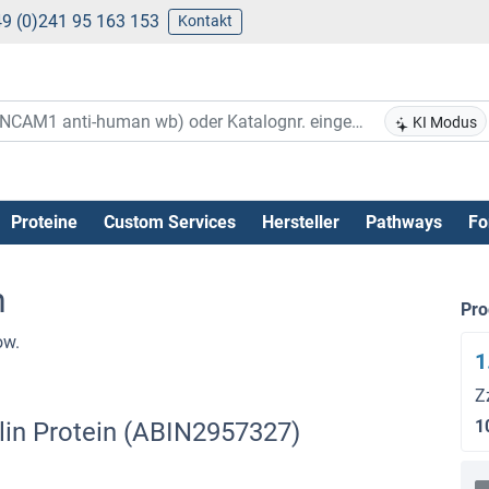
9 (0)241 95 163 153
Kontakt
KI Modus
Proteine
Custom Services
Hersteller
Pathways
Fo
n
Pr
ow.
1
Z
1
lin Protein (ABIN2957327)