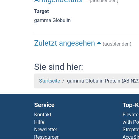
(ausblenden)
Target
gamma Globulin
Zuletzt angesehen
(ausblenden)
Sie sind hier:
Startseite
gamma Globulin Protein (ABIN2
Service
Top-K
Kontakt
Elevate
Hilfe
with Po
Newsletter
Strepta
Ressourcen
AccuSi