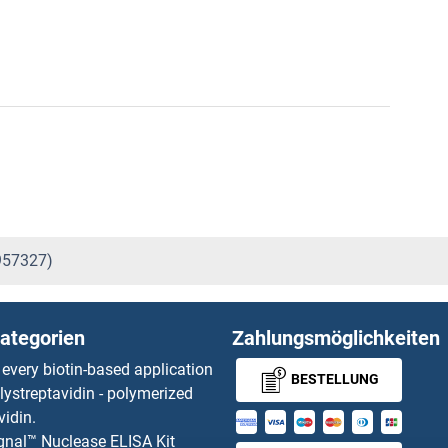
957327)
ategorien
Zahlungsmöglichkeiten
 every biotin-based application
BESTELLUNG
lystreptavidin - polymerized
vidin.
gnal™ Nuclease ELISA Kit