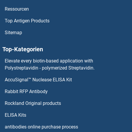
Ressourcen
Protein Tyrosine Phosphatase ELISA Kits
Top Antigen Products
Protein Tob1 ELISA Kits
Sitemap
Protein S ELISA Kits
Top-Kategorien
Protein Red ELISA Kits
Elevate every biotin-based application with
Protein Phosphatase, Mg2+/Mn2+ Dependent, 1D ELISA Kits
Polystreptavidin - polymerized Streptavidin.
AccuSignal™ Nuclease ELISA Kit
Protein Phosphatase, Mg2+/Mn2+ Dependent, 1B ELISA Kits
Rabbit RFP Antibody
PRSS22 ELISA Kits
Rockland Original products
PRSS23 ELISA Kits
ELISA Kits
PRSS27 ELISA Kits
antibodies online purchase process