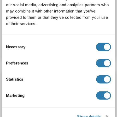
PRSS2 ELISA Kit
our social media, advertising and analytics partners who
PRSS2
Reaktivität: Schwein
Colorimetric
may combine it with other information that you’ve
Sandwich ELISA
3.9-250 ng/mL
provided to them or that they’ve collected from your use
of their services.
Plasma, Serum, Tissue Homogenate
Produktnummer ABIN5593230
Consent
Necessary
Selection
Datenblatt
Details
Preferences
PRSS2 ELISA Kit
Statistics
PRSS2
Reaktivität: Human
Colorimetric
Sandwich ELISA
0.781 ng/mL - 50 ng/mL
Plasma, Serum
Marketing
Produktnummer ABIN5658173
Show details