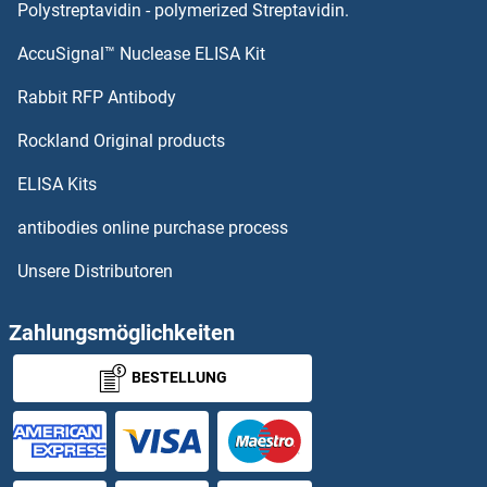
PRM1 ELISA Kits
Polystreptavidin - polymerized Streptavidin.
AccuSignal™ Nuclease ELISA Kit
PRLHR ELISA Kits
Rabbit RFP Antibody
Prohibitin ELISA Kits
Rockland Original products
Prohibitin 2 ELISA Kits
ELISA Kits
PROK2 ELISA Kits
antibodies online purchase process
Unsere Distributoren
Prokineticin 1 ELISA Kits
Prokineticin Receptor 1 ELISA Kits
Zahlungsmöglichkeiten
BESTELLUNG
Prokineticin Receptor 2 ELISA Kits
PROL1 ELISA Kits
Prolactin ELISA Kits