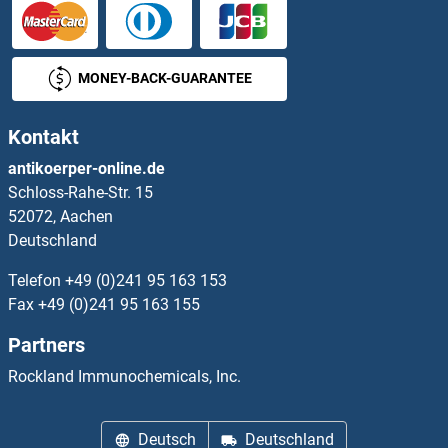
Prolactin Receptor ELISA Kits
MONEY-BACK-GUARANTEE
Proliferating Cell Nuclear Antigen ELISA Kits
Kontakt
Proprotein Convertase Subtilisin/kexin Type 9 ELISA Kits
antikoerper-online.de
Schloss-Rahe-Str. 15
Prosaposin ELISA Kits
52072, Aachen
Deutschland
PROSER1 ELISA Kits
Telefon
+49 (0)241 95 163 153
Prostacyclin Receptor ELISA Kits
Fax
+49 (0)241 95 163 155
Partners
Prostaglandin D2 Synthase 21kDa (Brain) ELISA Kits
Rockland Immunochemicals, Inc.
Prostaglandin E Receptor 2 (Subtype EP2), 53kDa ELISA Kits
Deutsch
Deutschland
Prostaglandin E Synthase ELISA Kits