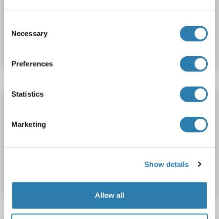
Cell Culture Supernatant, Plasma, Serum, Tissue Homogenate
Consent
Produktnummer ABIN1057515
Necessary
Selection
Datenblatt
Details
Preferences
Statistics
ProGRP ELISA Kit
ProGRP
Reaktivität: Schaf
Colorimetric
Marketing
Cell Culture Supernatant, Plasma, Serum, Tissue Homogenate
Produktnummer ABIN1057522
Show details
Datenblatt
Details
Allow all