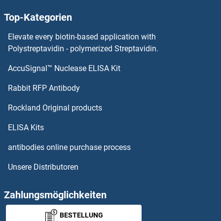
PPAP2A ELISA Kits
Top-Kategorien
PP5 ELISA Kits
Elevate every biotin-based application with
Polystreptavidin - polymerized Streptavidin.
POU4F1 ELISA Kits
AccuSignal™ Nuclease ELISA Kit
PPP1R13L ELISA Kits
Rabbit RFP Antibody
PPP1R14B ELISA Kits
Rockland Original products
PPP1R14C ELISA Kits
ELISA Kits
antibodies online purchase process
PPP1R1A ELISA Kits
Unsere Distributoren
PPP1R9B ELISA Kits
Zahlungsmöglichkeiten
PPP2CA ELISA Kits
BESTELLUNG
PPP2R1A ELISA Kits