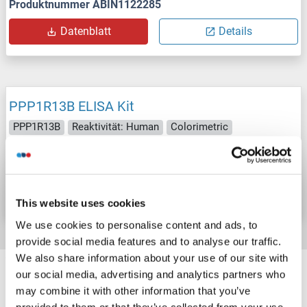
Produktnummer ABIN1122285
Datenblatt
Details
PPP1R13B ELISA Kit
PPP1R13B
Reaktivität: Human
Colorimetric
Produktnummer ABIN1122284
Datenblatt
Details
This website uses cookies
We use cookies to personalise content and ads, to
provide social media features and to analyse our traffic.
We also share information about your use of our site with
Target information, Synonyms, Latest
our social media, advertising and analytics partners who
references
may combine it with other information that you’ve
provided to them or that they’ve collected from your use