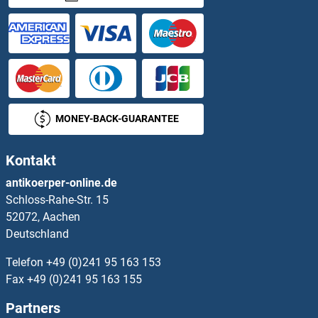
PPP2R4 ELISA Kits
PPP3R1 ELISA Kits
PPRC1 ELISA Kits
MONEY-BACK-GUARANTEE
PPT1 ELISA Kits
Kontakt
PPT2 ELISA Kits
antikoerper-online.de
Schloss-Rahe-Str. 15
PPWD1 ELISA Kits
52072, Aachen
Deutschland
PPY ELISA Kits
Telefon
+49 (0)241 95 163 153
PQBP1 ELISA Kits
Fax
+49 (0)241 95 163 155
Partners
PRAF2 ELISA Kits