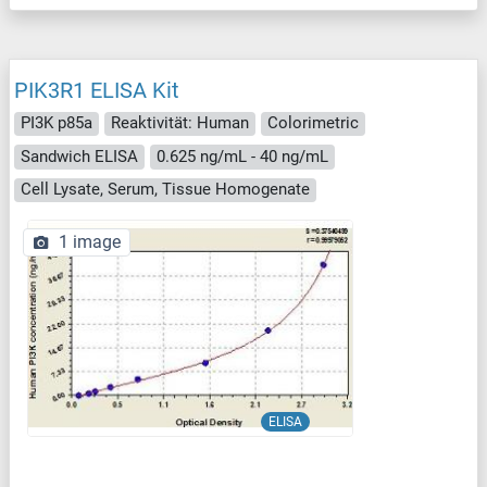
PIK3R1 ELISA Kit
PI3K p85a
Reaktivität: Human
Colorimetric
Sandwich ELISA
0.625 ng/mL - 40 ng/mL
Cell Lysate, Serum, Tissue Homogenate
1 image
ELISA