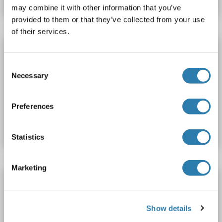
may combine it with other information that you’ve
provided to them or that they’ve collected from your use
of their services.
PIK3R1 ELISA Kit
PI3K p85a
Reaktivität: Huhn
Colorimetric
Consent
Necessary
Selection
Cell Culture Supernatant, Plasma, Serum, Tissue Homogenate
Produktnummer ABIN1057204
Preferences
Datenblatt
Details
Statistics
Marketing
PIK3R1 ELISA Kit
PI3K p85a
Reaktivität: Maus
Colorimetric
Show details
Cell Culture Supernatant, Plasma, Serum, Tissue Homogenate