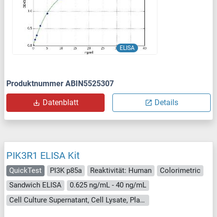
ELISA
Produktnummer ABIN5525307
Datenblatt
Details
PIK3R1 ELISA Kit
QuickTest
PI3K p85a
Reaktivität: Human
Colorimetric
Sandwich ELISA
0.625 ng/mL - 40 ng/mL
Cell Culture Supernatant, Cell Lysate, Plasma, Serum, Tissue Lysate