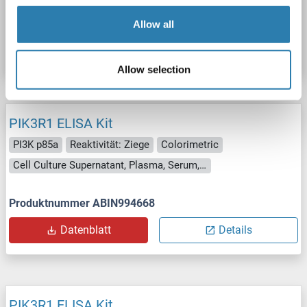
Produktnummer ABIN773603
Allow all
Datenblatt
Details
Allow selection
PIK3R1 ELISA Kit
PI3K p85a
Reaktivität: Ziege
Colorimetric
Cell Culture Supernatant, Plasma, Serum, Tissue Homogenate
Produktnummer ABIN994668
Datenblatt
Details
PIK3R1 ELISA Kit