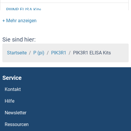
PIIINP ELISA Kits
PIGW ELISA Kits
PIGT ELISA Kits
Sie sind hier:
PIGR ELISA Kits
Startseite
P (pi)
PIK3R1
PIK3R1 ELISA Kits
PIGL ELISA Kits
Service
PIGK ELISA Kits
Kontakt
PIGF ELISA Kits
Hilfe
PIEZO1 ELISA Kits
Newsletter
Ressourcen
PID1 ELISA Kits