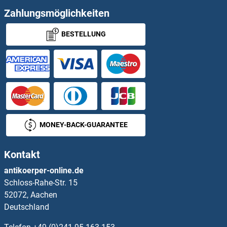
PIM1 ELISA Kits
Zahlungsmöglichkeiten
BESTELLUNG
PIM2 ELISA Kits
PIM3 ELISA Kits
PIN1 ELISA Kits
PIN4 ELISA Kits
MONEY-BACK-GUARANTEE
PINK1 ELISA Kits
Kontakt
PINP ELISA Kits
antikoerper-online.de
Schloss-Rahe-Str. 15
PINX1 ELISA Kits
52072, Aachen
Deutschland
PIP ELISA Kits