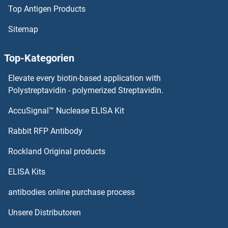
Top Antigen Products
PICK1 ELISA Kits
Sitemap
PIBF1 ELISA Kits
Top-Kategorien
PIAS3 ELISA Kits
Elevate every biotin-based application with
PIAS1 ELISA Kits
Polystreptavidin - polymerized Streptavidin.
AccuSignal™ Nuclease ELISA Kit
PI4KA ELISA Kits
Rabbit RFP Antibody
PIK3R3 ELISA Kits
Rockland Original products
PIKFYVE ELISA Kits
ELISA Kits
PILRA ELISA Kits
antibodies online purchase process
Unsere Distributoren
PILRB ELISA Kits