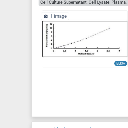
1 image
ELISA