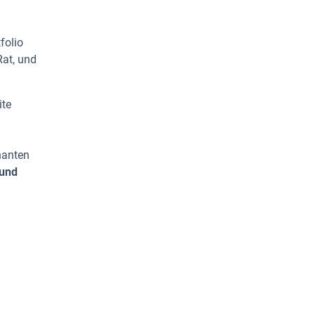
folio
Rat, und
ite
nanten
 und