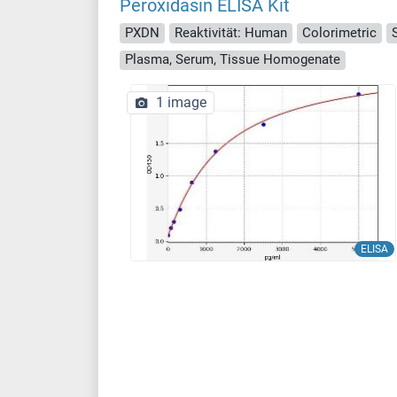
Peroxidasin ELISA Kit
PXDN
Reaktivität: Human
Colorimetric
Plasma, Serum, Tissue Homogenate
1 image
ELISA