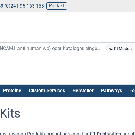
9 (0)241 95 163 153
Kontakt
KI Modus
Proteine
Custom Services
Hersteller
Pathways
Fo
Kits
us unserem Produktangebot basierend auf
1 Publikation
und
4