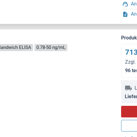
An
An
Produ
Sandwich ELISA
0.78-50 ng/mL
713
Zzgl.
96 te
L
Liefe