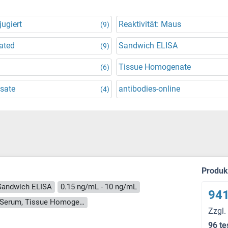
ugiert
Reaktivität: Maus
(9)
ated
Sandwich ELISA
(9)
Tissue Homogenate
(6)
ysate
antibodies-online
(4)
Produ
Sandwich ELISA
0.15 ng/mL - 10 ng/mL
941
Cell Culture Supernatant, Cell Lysate, Plasma, Serum, Tissue Homogenate
Zzgl.
96 te