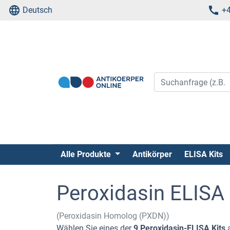
Deutsch
+4
Alle Produkte
Antikörper
ELISA Kits
Peroxidasin ELISA 
(Peroxidasin Homolog (PXDN))
Wählen Sie eines der
9 Peroxidasin-ELISA Kits
a