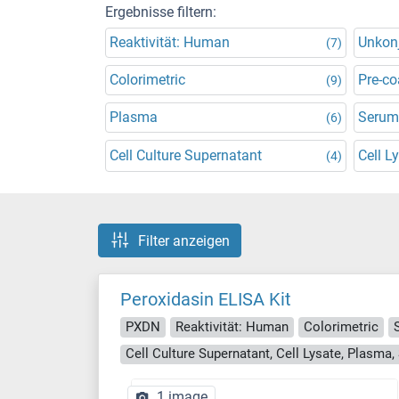
Ergebnisse filtern:
Reaktivität: Human
Unkonj
(7)
Colorimetric
Pre-co
(9)
Plasma
Serum
(6)
Cell Culture Supernatant
Cell L
(4)
Filter anzeigen
Peroxidasin ELISA Kit
PXDN
Reaktivität: Human
Colorimetric
1 image