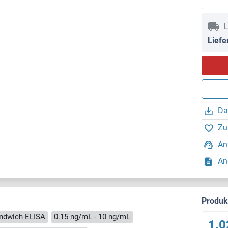
L
Liefe
Da
Zu
An
An
Produ
ndwich ELISA
0.15 ng/mL - 10 ng/mL
1.0