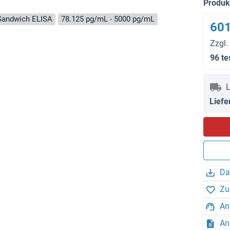
Produ
Sandwich ELISA
78.125 pg/mL - 5000 pg/mL
601
Zzgl.
96 te
L
Liefe
Da
Zu
An
An