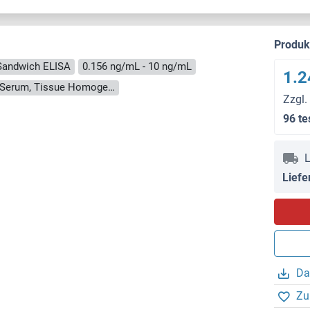
Produ
Sandwich ELISA
0.156 ng/mL - 10 ng/mL
1.2
Cell Culture Supernatant, Cell Lysate, Plasma, Serum, Tissue Homogenate
Zzgl.
96 te
L
Liefe
Da
Zu