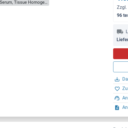
Cell Culture Supernatant, Cell Lysate, Plasma, Serum, Tissue Homogenate
Zzgl.
96 te
L
Liefe
Da
Zu
An
An