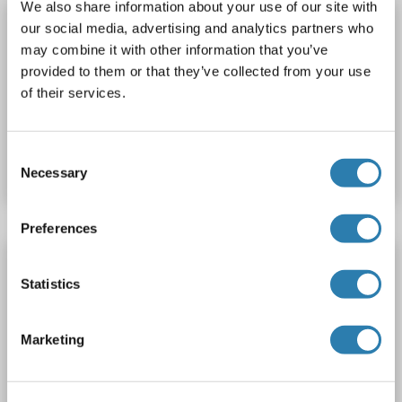
We also share information about your use of our site with
PDE3A ELISA Kit
our social media, advertising and analytics partners who
may combine it with other information that you’ve
PDE3A
Reaktivität: Maus
Colorimetric
Sandwich ELISA
provided to them or that they’ve collected from your use
0.312 ng/mL - 20 ng/mL
Tissue Homogenate
of their services.
Produktnummer ABIN5674895
Consent
Datenblatt
Details
Necessary
Selection
Preferences
PDE3A ELISA Kit
Statistics
PDE3A
Reaktivität: Human
Colorimetric
Sandwich ELISA
0.312 ng/mL - 20 ng/mL
Marketing
Tissue Homogenate
Produktnummer ABIN5674894