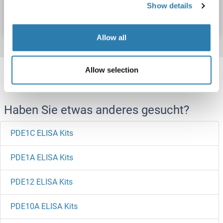
Show details
Datenblatt
Details
Allow all
Target information, Synonyms, Latest
Allow selection
references
Haben Sie etwas anderes gesucht?
PDE1C ELISA Kits
PDE1A ELISA Kits
PDE12 ELISA Kits
PDE10A ELISA Kits