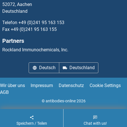
52072, Aachen
Deutschland
PDHA2 ELISA Kits
Telefon
+49 (0)241 95 163 153
PDHB ELISA Kits
Fax
+49 (0)241 95 163 155
Partners
PDHX ELISA Kits
Rockland Immunochemicals, Inc.
PDIA2 ELISA Kits
Deutsch
Deutschland
PDIA3 ELISA Kits
PDIA4 ELISA Kits
Wir über uns
Impressum
Datenschutz
Cookie Settings
AGB
PDIA5 ELISA Kits
© antibodies-online 2026
PDIA6 ELISA Kits
Speichern / Teilen
Chat with us!