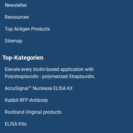
PCSK1N ELISA Kits
Newsletter
Ressourcen
PCSK1 ELISA Kits
Top Antigen Products
PCOLCE2 ELISA Kits
Sitemap
PCOLCE ELISA Kits
Top-Kategorien
PCNT ELISA Kits
Elevate every biotin-based application with
PCNP ELISA Kits
Polystreptavidin - polymerized Streptavidin.
AccuSignal™ Nuclease ELISA Kit
PCMT1 ELISA Kits
Rabbit RFP Antibody
PDE4B ELISA Kits
Rockland Original products
PDE4D ELISA Kits
ELISA Kits