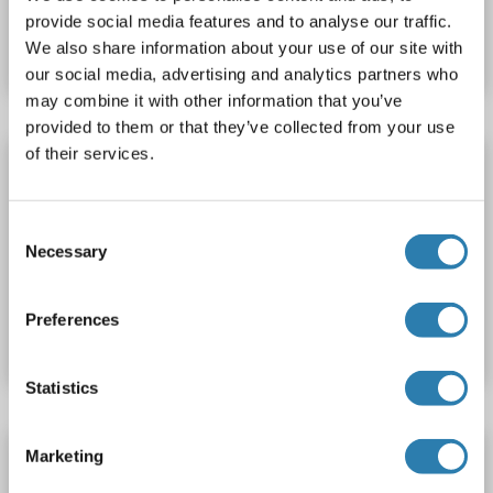
Produktnummer ABIN1922212
provide social media features and to analyse our traffic.
Datenblatt
Details
We also share information about your use of our site with
our social media, advertising and analytics partners who
may combine it with other information that you’ve
provided to them or that they’ve collected from your use
of their services.
PCOTH Antikörper (AA 14-42) (FITC)
C1QTNF9B-AS1
Reaktivität: Human
ELISA, IHC, FACS, WB
Consent
Wirt: Kaninchen
Polyclonal
FITC
Necessary
Selection
Produktnummer ABIN1922213
Preferences
Datenblatt
Details
Statistics
PCOTH Antikörper (AA 14-42) (APC)
Marketing
C1QTNF9B-AS1
Reaktivität: Human
ELISA, IHC, FACS, WB