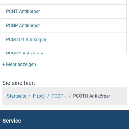
PCNT Antikörper
PCNP Antikörper
PCMTD1 Antikörper
PCMT1 Antikörper
PCM1 Antikörper
PCLO Antikörper
Sie sind hier:
PCIF1 Antikörper
Startseite
P (pc)
PCOTH
PCOTH Antikörper
PCID2 Antikörper
Service
PCGF6 Antikörper