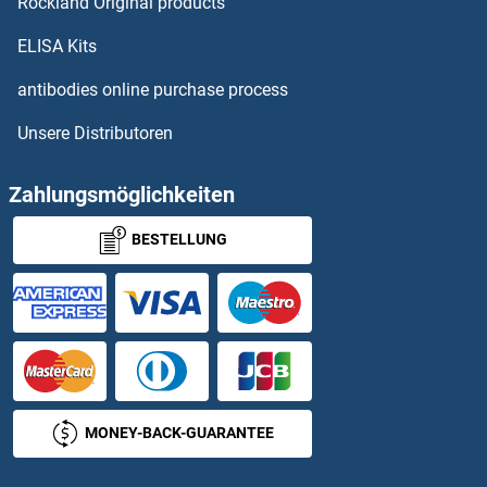
Rockland Original products
PCP4 Antikörper
ELISA Kits
PCSK1 Antikörper
antibodies online purchase process
Unsere Distributoren
PCSK1N Antikörper
PCSK2 Antikörper
Zahlungsmöglichkeiten
BESTELLUNG
PCSK4 Antikörper
PCSK5 Antikörper
PCSK6 Antikörper
PCSK7 Antikörper
MONEY-BACK-GUARANTEE
PCTP Antikörper