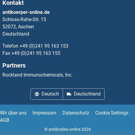
Kontakt
PCYOX1 Antikörper
antikoerper-online.de
Schloss-Rahe-Str. 15
PCYOX1L Antikörper
52072, Aachen
Deutschland
PCYT2 Antikörper
Telefon
+49 (0)241 95 163 153
PD-L1 Antikörper
Fax
+49 (0)241 95 163 155
Partners
PDAP1 Antikörper
Rockland Immunochemicals, Inc.
PDCD11 Antikörper
Deutsch
Deutschland
PDCD2 Antikörper
PDCD2L Antikörper
Wir über uns
Impressum
Datenschutz
Cookie Settings
AGB
PDCD5 Antikörper
© antibodies-online 2026