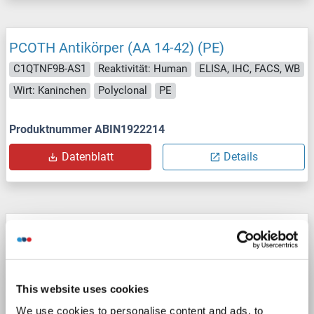
PCOTH Antikörper (AA 14-42) (PE)
C1QTNF9B-AS1
Reaktivität: Human
ELISA, IHC, FACS, WB
Wirt: Kaninchen
Polyclonal
PE
Produktnummer ABIN1922214
Datenblatt
Details
PCOTH Antikörper (AA 14-42) (Biotin)
C1QTNF9B-AS1
Reaktivität: Human
ELISA, IHC, FACS, WB
Wirt: Kaninchen
Polyclonal
Biotin
This website uses cookies
We use cookies to personalise content and ads, to