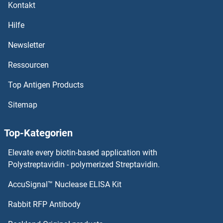
Kontakt
PCGF5 Antikörper
Hilfe
PCGF3 Antikörper
Newsletter
Ressourcen
PCGF2 Antikörper
Top Antigen Products
PCGF1 Antikörper
Sitemap
PCF11 Antikörper
Top-Kategorien
PCDHGC5 Antikörper
Elevate every biotin-based application with
PCDHGC4 Antikörper
Polystreptavidin - polymerized Streptavidin.
AccuSignal™ Nuclease ELISA Kit
PCDHgB6 Antikörper
Rabbit RFP Antibody
Pcp2 Antikörper