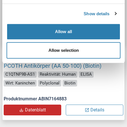
Wirt: Kaninchen
Polyclonal
APC
Show details
Produktnummer ABIN1922211
Allow all
Datenblatt
Details
Allow selection
PCOTH Antikörper (AA 50-100) (Biotin)
C1QTNF9B-AS1
Reaktivität: Human
ELISA
Wirt: Kaninchen
Polyclonal
Biotin
Produktnummer ABIN7164883
Datenblatt
Details