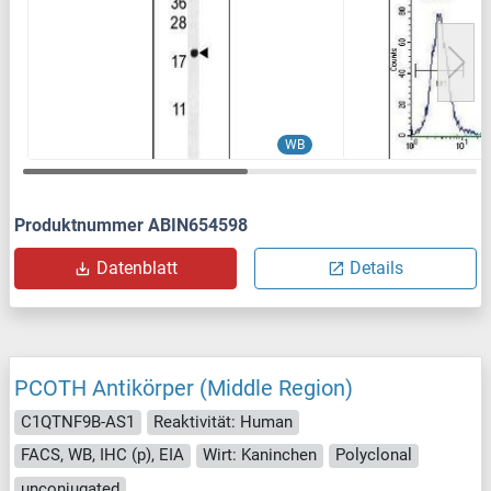
WB
Produktnummer ABIN654598
Datenblatt
Details
PCOTH Antikörper (Middle Region)
C1QTNF9B-AS1
Reaktivität: Human
FACS, WB, IHC (p), EIA
Wirt: Kaninchen
Polyclonal
unconjugated