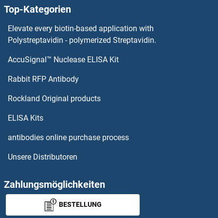
Top-Kategorien
OR6Q1 Antikörper
Elevate every biotin-based application with
OR6P1 Antikörper
Polystreptavidin - polymerized Streptavidin.
AccuSignal™ Nuclease ELISA Kit
OR6N2 Antikörper
Rabbit RFP Antibody
OR8G1 Antikörper
Rockland Original products
OR8G2 Antikörper
ELISA Kits
OR8G5 Antikörper
antibodies online purchase process
Unsere Distributoren
OR8H1 Antikörper
OR8H2 Antikörper
Zahlungsmöglichkeiten
BESTELLUNG
OR8H3 Antikörper