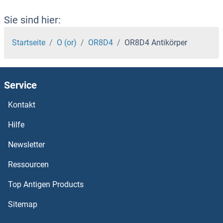
OR7D4 Antikörper
Sie sind hier:
OR7C2 Antikörper
Startseite
O (or)
OR8D4
OR8D4 Antikörper
OR7C1 Antikörper
Service
OR7A5 Antikörper
Kontakt
OR7A10 Antikörper
Hilfe
OR6X1 Antikörper
Newsletter
Ressourcen
OR6V1 Antikörper
Top Antigen Products
OR6T1 Antikörper
Sitemap
OR6S1 Antikörper