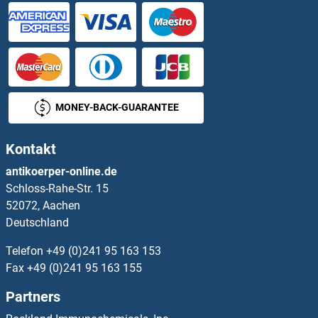
OR8I2 Antikörper
OR8J1 Antikörper
OR8J3 Antikörper
MONEY-BACK-GUARANTEE
OR8K1 Antikörper
Kontakt
OR8K3 Antikörper
antikoerper-online.de
Schloss-Rahe-Str. 15
OR8K5 Antikörper
52072, Aachen
Deutschland
OR8S1 Antikörper
Telefon
+49 (0)241 95 163 153
OR8U9 Antikörper
Fax
+49 (0)241 95 163 155
Partners
OR9A2 Antikörper