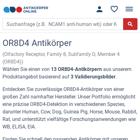
OR8D4 Antikörper
(Olfactory Receptor, Family 8, Subfamily D, Member 4
(OR8D4))
Wählen Sie einen von
13 OR8D4-Antikörpern
aus unserem
Produktangebot basierend auf
3 Validierungsbilder
.
Entdecken Sie zuverlässige OR8D4-Antikörper von einer
großen Zahl namhafter Hersteller. Unser Portfolio ermöglicht
eine präzise OR8D4-Detektion in verschiedenen Spezies,
darunter Human, Cow, Dog, Guinea Pig, Horse, Mouse, Rabbit,
Rat, und unterstützt vielfältige Forschungsanwendungen wie
WB, ELISA, EIA.
Finden Sie schnell den passenden Antikörper mit unseren