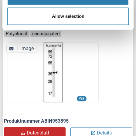
OR8D4 Antikörper (C-Term)
Allow selection
OR8D4
Reaktivität: Human
WB, EIA
Wirt: Kaninchen
Polyclonal
unconjugated
1 image
WB
Produktnummer ABIN953895
Datenblatt
Details