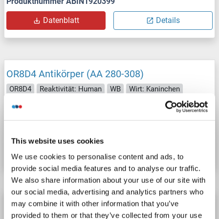
Produktnummer ABIN1920399
Datenblatt
Details
OR8D4 Antikörper (AA 280-308)
OR8D4
Reaktivität: Human
WB
Wirt: Kaninchen
Polyclonal
unconjugated
Produktnummer ABIN1810733
This website uses cookies
Datenblatt
Details
We use cookies to personalise content and ads, to
provide social media features and to analyse our traffic.
We also share information about your use of our site with
our social media, advertising and analytics partners who
OR8D4 Antikörper (AA 30-110)
may combine it with other information that you’ve
provided to them or that they’ve collected from your use
OR8D4
Reaktivität: Human
WB, ELISA
Wirt: Kaninchen