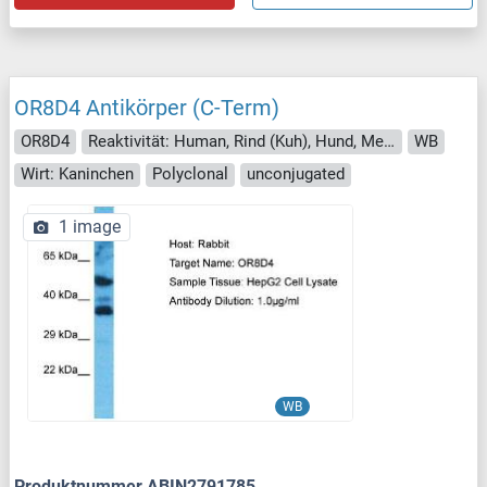
OR8D4 Antikörper (C-Term)
OR8D4
Reaktivität: Human, Rind (Kuh), Hund, Meerschweinchen, Pferd, Maus, Kaninchen, Ratte
WB
Wirt: Kaninchen
Polyclonal
unconjugated
1 image
WB
Produktnummer ABIN2791785