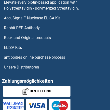
Elevate every biotin-based application with
OR5T2 Antikörper
Polystreptavidin - polymerized Streptavidin.
AccuSignal™ Nuclease ELISA Kit
OR5T1 Antikörper
Rabbit RFP Antibody
OR6M1 Antikörper
Rockland Original products
OR6N1 Antikörper
ELISA Kits
OR6N2 Antikörper
antibodies online purchase process
Unsere Distributoren
OR6P1 Antikörper
OR6Q1 Antikörper
Zahlungsmöglichkeiten
BESTELLUNG
OR6S1 Antikörper
OR6T1 Antikörper