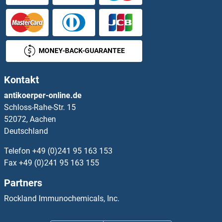
OR6V1 Antikörper
OR6X1 Antikörper
MONEY-BACK-GUARANTEE
OR7A10 Antikörper
Kontakt
OR7A5 Antikörper
antikoerper-online.de
Schloss-Rahe-Str. 15
OR7C1 Antikörper
52072, Aachen
Deutschland
OR7C2 Antikörper
Telefon
+49 (0)241 95 163 153
OR7D4 Antikörper
Fax
+49 (0)241 95 163 155
Partners
OR7E24 Antikörper
Rockland Immunochemicals, Inc.
OR7G1 Antikörper