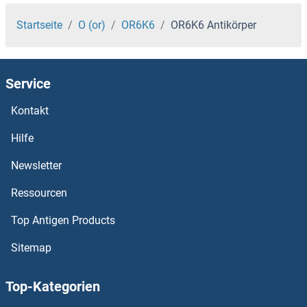
OR6C2 Antikörper
Startseite
O (or)
OR6K6
OR6K6 Antikörper
OR6C1 Antikörper
Service
OR6B3 Antikörper
Kontakt
OR6B2 Antikörper
Hilfe
OR6B1 Antikörper
Newsletter
Ressourcen
OR6A2 Antikörper
Top Antigen Products
OR5W2 Antikörper
Sitemap
OR5V1 Antikörper
Top-Kategorien
OR5T3 Antikörper