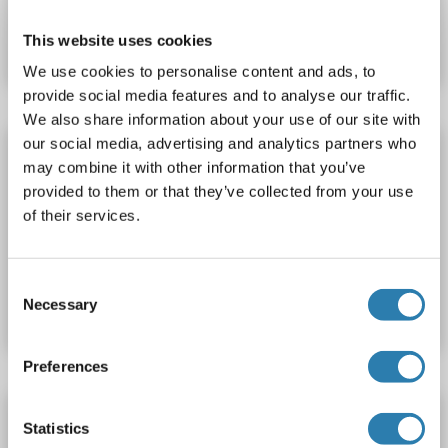
Produktnummer ABIN1920316
This website uses cookies
Datenblatt
Details
We use cookies to personalise content and ads, to
provide social media features and to analyse our traffic.
We also share information about your use of our site with
our social media, advertising and analytics partners who
OR6K6 Antikörper (AA 310-338)
may combine it with other information that you’ve
OR6K6
Reaktivität: Human
WB
Wirt: Kaninchen
provided to them or that they’ve collected from your use
Polyclonal
unconjugated
of their services.
Produktnummer ABIN1807506
Consent
Necessary
Datenblatt
Details
Selection
Preferences
OR6K6 Antikörper (AA 50-130)
Statistics
OR6K6
Reaktivität: Human
WB, ELISA
Wirt: Kaninchen