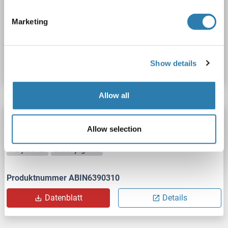
Polyclonal
unconjugated
Marketing
Produktnummer ABIN7230358
Datenblatt
Details
Show details
Allow all
OR6K6 Antikörper (AA 50-130)
Allow selection
OR6K6
Reaktivität: Human
WB, ELISA
Wirt: Kaninchen
Polyclonal
unconjugated
Produktnummer ABIN6390310
Datenblatt
Details