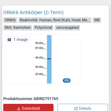
OR6K6 Antikörper (C-Term)
OR6K6
Reaktivität: Human, Rind (Kuh), Hund, Meerschweinchen, Pferd, Maus, Schwein, Kaninchen, Ratte
WB
Wirt: Kaninchen
Polyclonal
unconjugated
1 image
WB
Produktnummer ABIN2791765
Datenblatt
Details