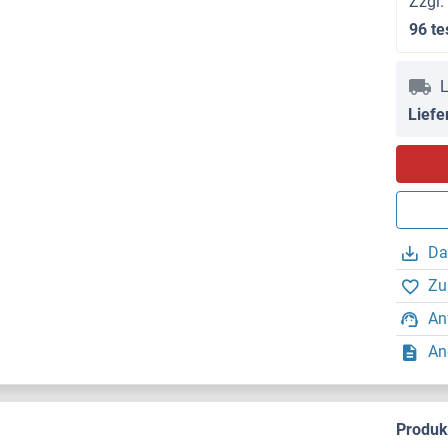
Zzgl.
96 te
L
Liefe
Da
Zu
An
An
Produ