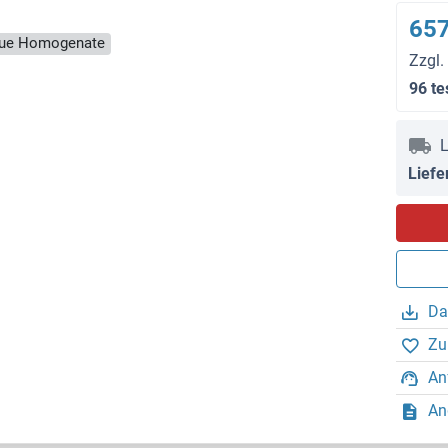
657
ssue Homogenate
Zzgl.
96 te
L
Liefe
Da
Zu
An
An