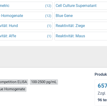
metric
Cell Culture Supernatant
(12)
e Homogenate
Blue Gene
(12)
vität: Hund
Reaktivität: Ziege
(1)
vität: Affe
Reaktivität: Maus
(1)
Produ
ompetition ELISA
100-2500 pg/mL
657
ssue Homogenate
Zzgl.
96 te