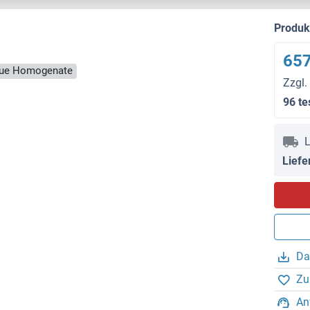
Produ
657
ssue Homogenate
Zzgl.
96 te
L
Liefe
Da
Zu
An