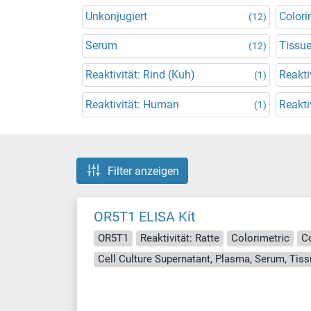
Unkonjugiert
Colori
(12)
Serum
Tissu
(12)
Reaktivität: Rind (Kuh)
Reakti
(1)
Reaktivität: Human
Reakti
(1)
Filter anzeigen
OR5T1 ELISA Kit
OR5T1
Reaktivität: Ratte
Colorimetric
C
Cell Culture Supernatant, Plasma, Serum, Ti