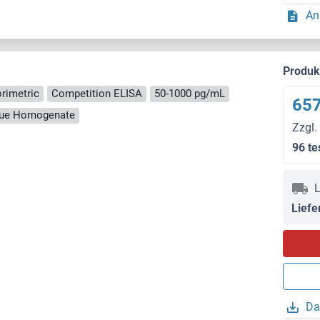
An
Produ
rimetric
Competition ELISA
50-1000 pg/mL
657
ssue Homogenate
Zzgl.
96 te
L
Liefe
Da