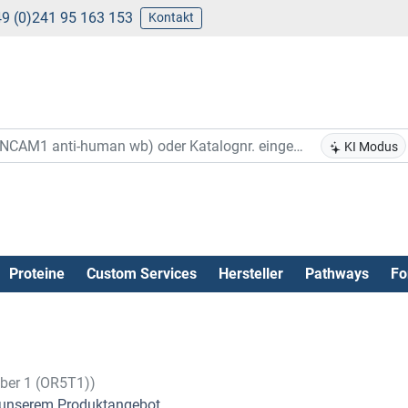
9 (0)241 95 163 153
Kontakt
KI Modus
Proteine
Custom Services
Hersteller
Pathways
Fo
mber 1 (OR5T1))
unserem Produktangebot .