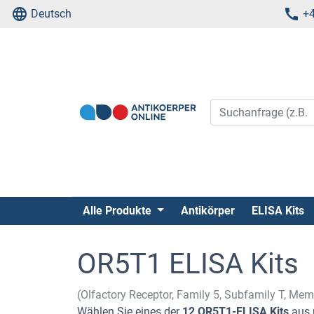
Deutsch
+4
Alle Produkte
Antikörper
ELISA Kits
OR5T1 ELISA Kits
(Olfactory Receptor, Family 5, Subfamily T, Me
Wählen Sie eines der
12 OR5T1-ELISA Kits
aus 