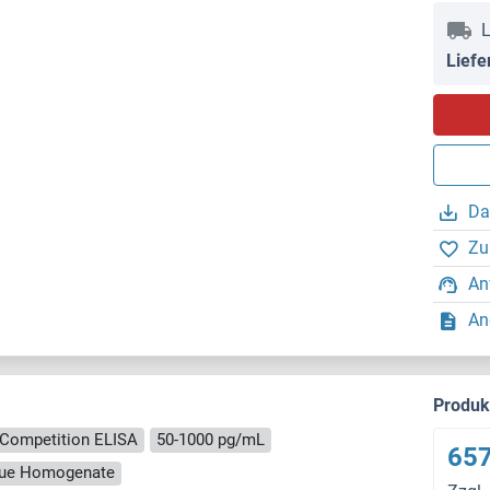
L
Liefe
Da
Zu
An
An
Produ
Competition ELISA
50-1000 pg/mL
657
ssue Homogenate