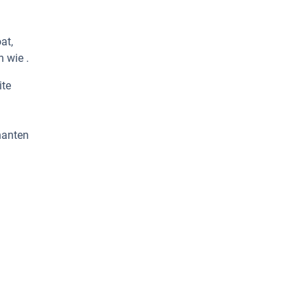
at,
 wie .
ite
nanten