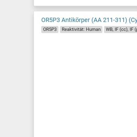
OR5P3 Antikörper (AA 211-311) (C
OR5P3
Reaktivität: Human
WB, IF (cc), IF (