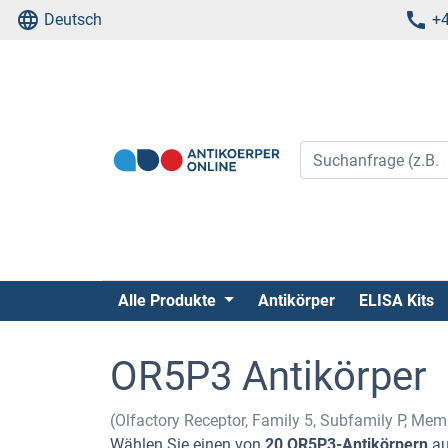
Deutsch
+4
Alle Produkte
Antikörper
ELISA Kits
OR5P3 Antikörper
(Olfactory Receptor, Family 5, Subfamily P, Me
Wählen Sie einen von
20 OR5P3-Antikörpern
au