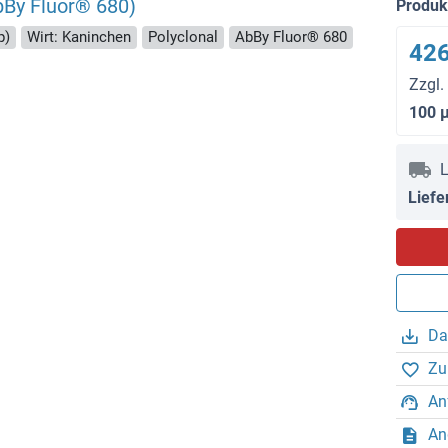
bBy Fluor® 680)
Produ
p)
Wirt: Kaninchen
Polyclonal
AbBy Fluor® 680
426
Zzgl.
100 
L
Liefe
Da
Zu
An
An