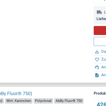
L
Liefe
Da
Zu
An
An
bBy Fluor® 750)
Produ
p)
Wirt: Kaninchen
Polyclonal
AbBy Fluor® 750
426