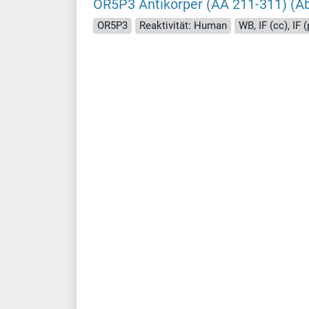
OR5P3 Antikörper (AA 211-311) (A
OR5P3
Reaktivität: Human
WB, IF (cc), IF (