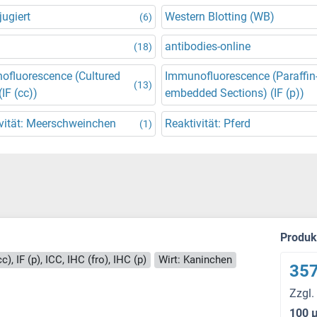
ugiert
Western Blotting (WB)
(6)
antibodies-online
(18)
ofluorescence (Cultured
Immunofluorescence (Paraffin
(13)
(IF (cc))
embedded Sections) (IF (p))
vität: Meerschweinchen
Reaktivität: Pferd
(1)
Produ
c), IF (p), ICC, IHC (fro), IHC (p)
Wirt: Kaninchen
357
Zzgl.
100 