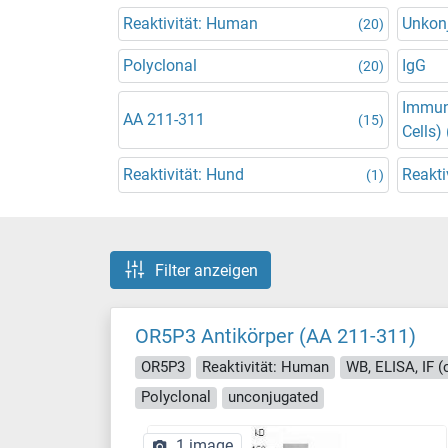
Reaktivität: Human
Unkonj
(20)
Polyclonal
IgG
(20)
Immun
AA 211-311
(15)
Cells) 
Reaktivität: Hund
Reakti
(1)
Filter anzeigen
OR5P3 Antikörper (AA 211-311)
OR5P3
Reaktivität: Human
WB, ELISA, IF (c
Polyclonal
unconjugated
1 image