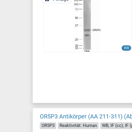
WB
OR5P3 Antikörper (AA 211-311) (A
OR5P3
Reaktivität: Human
WB, IF (cc), IF (