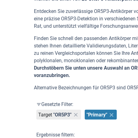
Entdecken Sie zuverlässige OR5P3-Antikörper von
eine präzise OR5P3-Detektion in verschiedenen 
Rat, und unterstützt vielfältige Forschungsanwend
Finden Sie schnell den passenden Antikörper mit
stehen Ihnen detaillierte Validierungsdaten, L
zu reinen Vergleichsportalen können Sie Ihre An
polyklonalen, monoklonalen oder rekombinanten
Durchstöbern Sie unten unsere Auswahl an OR5P
voranzubringen.
Alternative Bezeichnungen für OR5P3 sind OR5
Gesetzte Filter:
Target
"OR5P3"
"Primary"
Ergebnisse filtern: