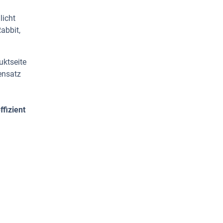
licht
abbit,
uktseite
ensatz
fizient