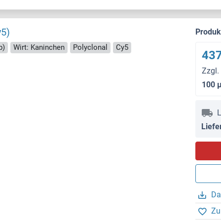
y5)
Produ
p)
Wirt: Kaninchen
Polyclonal
Cy5
437
Zzgl.
100 
L
Liefe
Da
Zu