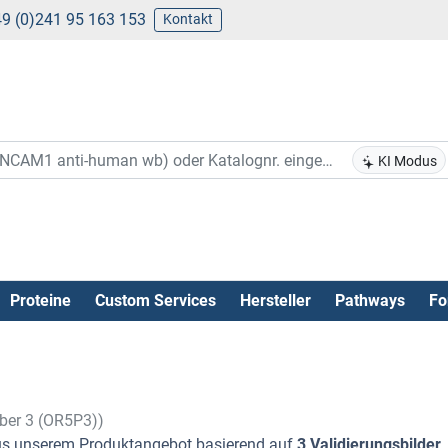
9 (0)241 95 163 153
Kontakt
KI Modus
Proteine
Custom Services
Hersteller
Pathways
Fo
mber 3 (OR5P3))
s unserem Produktangebot basierend auf
3 Validierungsbilder
.