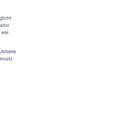
glicht
Danio
 wie
uktseite
ensatz