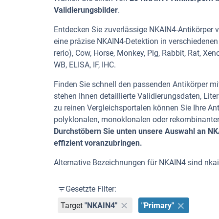
Validierungsbilder
.
Entdecken Sie zuverlässige NKAIN4-Antikörper vo
eine präzise NKAIN4-Detektion in verschiedenen
rerio), Cow, Horse, Monkey, Pig, Rabbit, Rat, X
WB, ELISA, IF, IHC.
Finden Sie schnell den passenden Antikörper mit
stehen Ihnen detaillierte Validierungsdaten, L
zu reinen Vergleichsportalen können Sie Ihre An
polyklonalen, monoklonalen oder rekombinanten
Durchstöbern Sie unten unsere Auswahl an NKA
effizient voranzubringen.
Alternative Bezeichnungen für NKAIN4 sind nka
Gesetzte Filter:
Target
"NKAIN4"
"Primary"