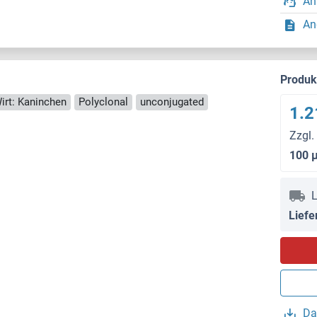
An
An
Produ
irt: Kaninchen
Polyclonal
unconjugated
1.2
Zzgl.
100 
L
Liefe
Da