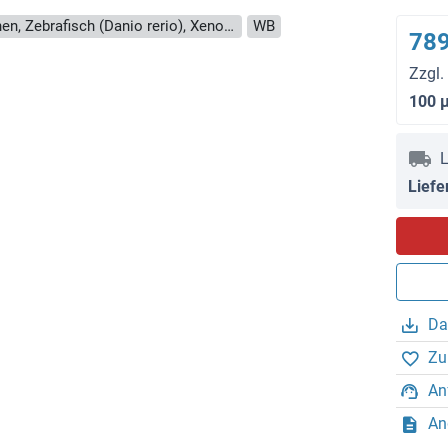
Reaktivität: Human, Meerschweinchen, Zebrafisch (Danio rerio), Xenopus laevis
WB
789
Zzgl.
100 
L
Liefe
Da
Zu
An
An