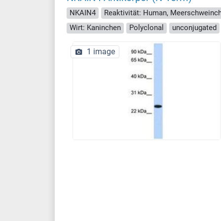
NKAIN4
Wirt: Kaninchen
Polyclonal
unconjugated
1 image