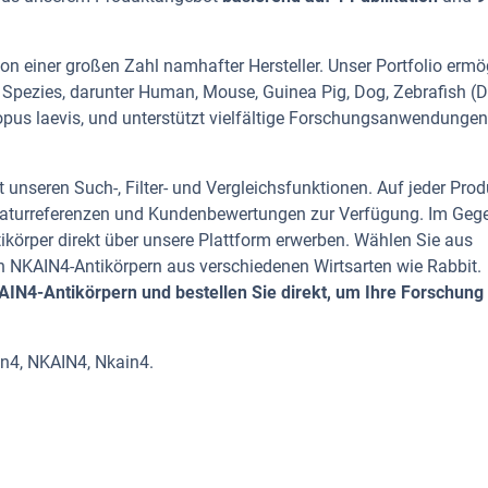
n einer großen Zahl namhafter Hersteller. Unser Portfolio ermö
 Spezies, darunter Human, Mouse, Guinea Pig, Dog, Zebrafish (
enopus laevis, und unterstützt vielfältige Forschungsanwendungen
 unseren Such-, Filter- und Vergleichsfunktionen. Auf jeder Prod
iteraturreferenzen und Kundenbewertungen zur Verfügung. Im Geg
tikörper direkt über unsere Plattform erwerben. Wählen Sie aus
 NKAIN4-Antikörpern aus verschiedenen Wirtsarten wie Rabbit.
IN4-Antikörpern und bestellen Sie direkt, um Ihre Forschung
in4, NKAIN4, Nkain4.