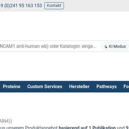
9 (0)241 95 163 153
Kontakt
KI Modus
Proteine
Custom Services
Hersteller
Pathways
Fo
AIN4))
us unserem Produktangebot
basierend auf 1 Publikation
und
9