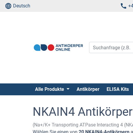
Deutsch
+4
Alle Produkte
Antikörper
ELISA Kits
NKAIN4 Antikörper
(Na+/K+ Transporting ATPase Interacting 4 (NK
Wählen Sie einen von
20 NKAIN4-Antikörpern
a