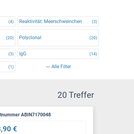
Reaktivität: Meerschweinchen
(4)
(3)
Polyclonal
(20)
(20)
IgG
(3)
(14)
Alle Filter
(1)
20 Treffer
ktnummer ABIN7170048
,90 €