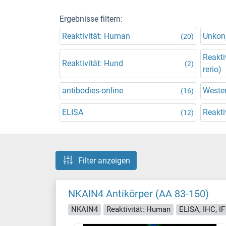
Ergebnisse filtern:
Reaktivität: Human
Unkonj
(20)
Reakti
Reaktivität: Hund
(2)
rerio)
antibodies-online
Wester
(16)
ELISA
Reakti
(12)
Filter anzeigen
NKAIN4 Antikörper (AA 83-150)
NKAIN4
Reaktivität: Human
ELISA, IHC, IF