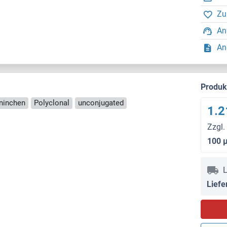
Zu
An
An
Produ
aninchen
Polyclonal
unconjugated
1.2
Zzgl.
100 
L
Liefe