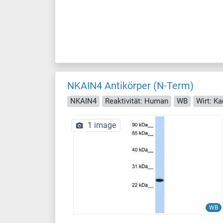
NKAIN4 Antikörper (N-Term)
NKAIN4
Reaktivität: Human
WB
Wirt: K
1 image
WB