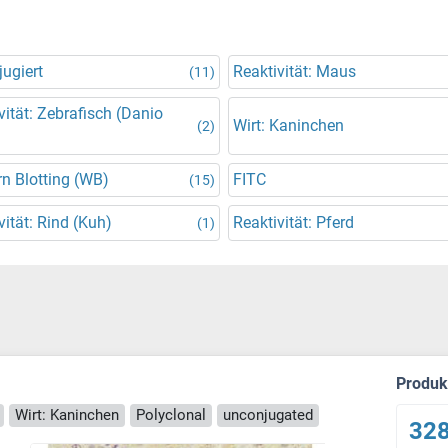
ugiert
Reaktivität: Maus
(11)
vität: Zebrafisch (Danio
Wirt: Kaninchen
(2)
n Blotting (WB)
FITC
(15)
vität: Rind (Kuh)
Reaktivität: Pferd
(1)
Produ
Wirt: Kaninchen
Polyclonal
unconjugated
328