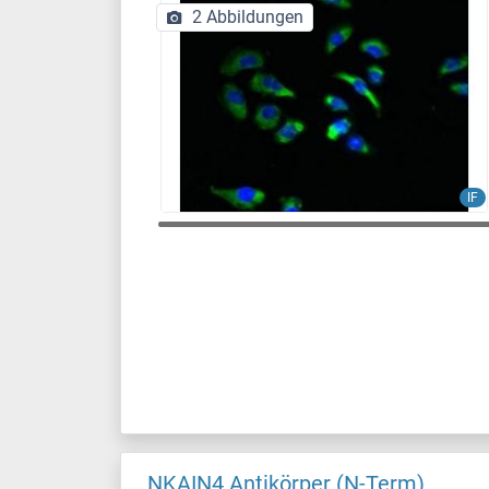
2 Abbildungen
IF
NKAIN4 Antikörper (N-Term)