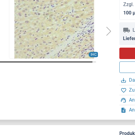
Zzgl.
100 
L
Liefe
IHC
Da
Zu
An
An
Produ