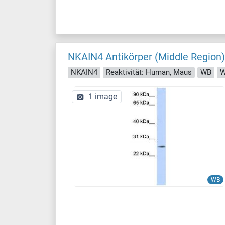
NKAIN4 Antikörper (Middle Region)
NKAIN4
Reaktivität: Human, Maus
WB
W
1 image
WB