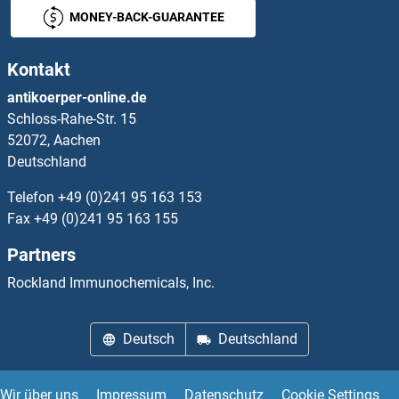
MONEY-BACK-GUARANTEE
NEFH ELISA Kits
Kontakt
NEFL ELISA Kits
antikoerper-online.de
Schloss-Rahe-Str. 15
NEFM ELISA Kits
52072, Aachen
Deutschland
NEGR1 ELISA Kits
Telefon
+49 (0)241 95 163 153
NEIL1 ELISA Kits
Fax
+49 (0)241 95 163 155
Partners
NEIL3 ELISA Kits
Rockland Immunochemicals, Inc.
NEK2 ELISA Kits
Deutsch
Deutschland
NEK9 ELISA Kits
NELL1 ELISA Kits
Wir über uns
Impressum
Datenschutz
Cookie Settings