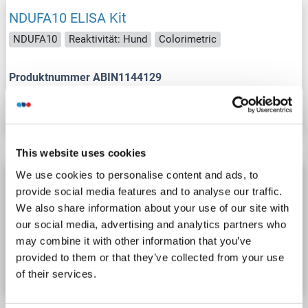
NDUFA10 ELISA Kit
NDUFA10
Reaktivität: Hund
Colorimetric
Produktnummer ABIN1144129
Datenblatt
Details
This website uses cookies
We use cookies to personalise content and ads, to
NDUFA10 ELISA Kit
provide social media features and to analyse our traffic.
NDUFA10
Reaktivität: Maus
Mitochondrial
Colorimetric
We also share information about your use of our site with
our social media, advertising and analytics partners who
Produktnummer ABIN1144131
may combine it with other information that you’ve
provided to them or that they’ve collected from your use
Datenblatt
Details
of their services.