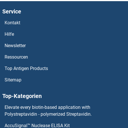
NCR3 ELISA Kits
Service
NCR1 ELISA Kits
Kontakt
NCOR2 ELISA Kits
Hilfe
NCOR1 ELISA Kits
Newsletter
Ressourcen
NCOA3 ELISA Kits
Top Antigen Products
NCOA1 ELISA Kits
Sitemap
NCKIPSD ELISA Kits
Top-Kategorien
NCKAP1 ELISA Kits
Elevate every biotin-based application with
NCF2 ELISA Kits
Polystreptavidin - polymerized Streptavidin.
AccuSignal™ Nuclease ELISA Kit
NCF1 ELISA Kits