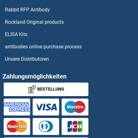
Rabbit RFP Antibody
NDUFA6 ELISA Kits
Rockland Original products
NDUFA8 ELISA Kits
ELISA Kits
NDUFS1 ELISA Kits
antibodies online purchase process
Unsere Distributoren
NDUFS2 ELISA Kits
NDUFS7 ELISA Kits
Zahlungsmöglichkeiten
BESTELLUNG
NDUFS8 ELISA Kits
Nebulette ELISA Kits
NEDD8 ELISA Kits
NEDD9 ELISA Kits