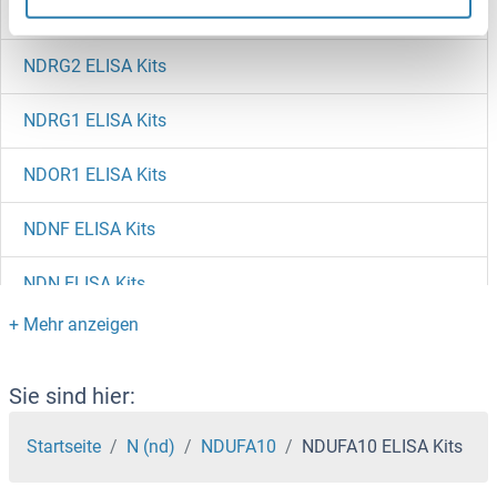
NDST1 ELISA Kits
NDRG2 ELISA Kits
NDRG1 ELISA Kits
NDOR1 ELISA Kits
NDNF ELISA Kits
NDN ELISA Kits
NDFIP1 ELISA Kits
NDC80 ELISA Kits
Sie sind hier:
NCS1 ELISA Kits
Startseite
N (nd)
NDUFA10
NDUFA10 ELISA Kits