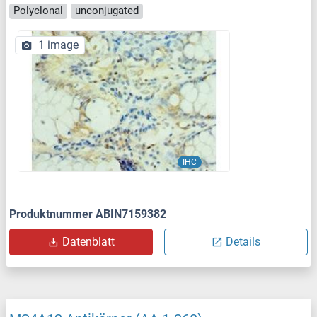
Polyclonal
unconjugated
1 image
IHC
Produktnummer ABIN7159382
Datenblatt
Details