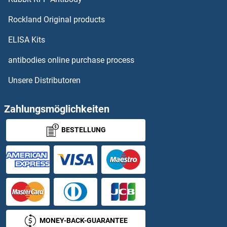
MS4A13 Antikörper
Rockland Original products
MS4A14 Antikörper
ELISA Kits
MS4A15 Antikörper
antibodies online purchase process
Unsere Distributoren
MS4A2 Antikörper
MS4A3 Antikörper
Zahlungsmöglichkeiten
BESTELLUNG
MS4A4A Antikörper
MS4A5 Antikörper
MS4A6A Antikörper
MS4A6E Antikörper
MONEY-BACK-GUARANTEE