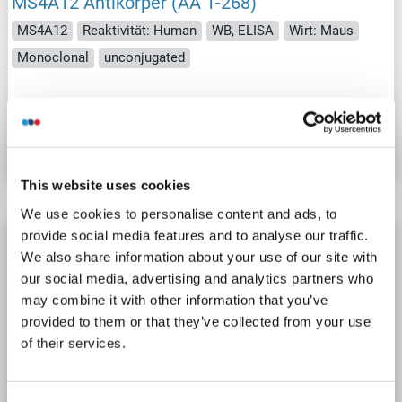
MS4A12 Antikörper (AA 1-268)
MS4A12
Reaktivität: Human
WB, ELISA
Wirt: Maus
Monoclonal
unconjugated
Produktnummer ABIN2584693
Datenblatt
Details
This website uses cookies
We use cookies to personalise content and ads, to
provide social media features and to analyse our traffic.
MS4A12 Antikörper
We also share information about your use of our site with
MS4A12
Reaktivität: Human
WB, ELISA
Wirt: Kaninchen
our social media, advertising and analytics partners who
Polyclonal
unconjugated
may combine it with other information that you’ve
provided to them or that they’ve collected from your use
of their services.
Produktnummer ABIN7134974
Datenblatt
Details