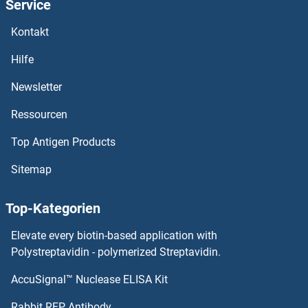
Service
MRPS31 Antikörper
Kontakt
MRPS30 Antikörper
Hilfe
MRPS28 Antikörper
Newsletter
Ressourcen
MRPS27 Antikörper
Top Antigen Products
MRPS26 Antikörper
Sitemap
MRPS25 Antikörper
Top-Kategorien
MRPS24 Antikörper
Elevate every biotin-based application with
MRPS23 Antikörper
Polystreptavidin - polymerized Streptavidin.
AccuSignal™ Nuclease ELISA Kit
MRPS22 Antikörper
Rabbit RFP Antibody