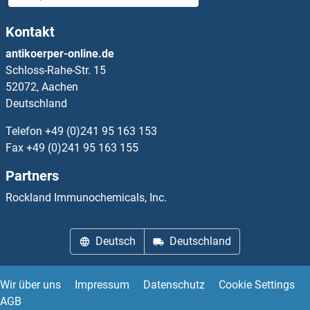
MS4A7 Antikörper
Kontakt
MSANTD3 Antikörper
antikoerper-online.de
Schloss-Rahe-Str. 15
MSE Antikörper
52072, Aachen
Deutschland
MSH3 Antikörper
Telefon
+49 (0)241 95 163 153
MSH4 Antikörper
Fax
+49 (0)241 95 163 155
Partners
MSH5 Antikörper
Rockland Immunochemicals, Inc.
MSH6 Antikörper
Deutsch
Deutschland
MSI1 Antikörper
MSK1 Antikörper
Wir über uns
Impressum
Datenschutz
Cookie Settings
AGB
MSK2 Antikörper