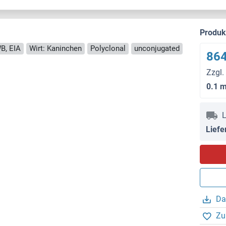
Produ
B, EIA
Wirt: Kaninchen
Polyclonal
unconjugated
864
Zzgl.
0.1 
L
Liefe
Da
Zu