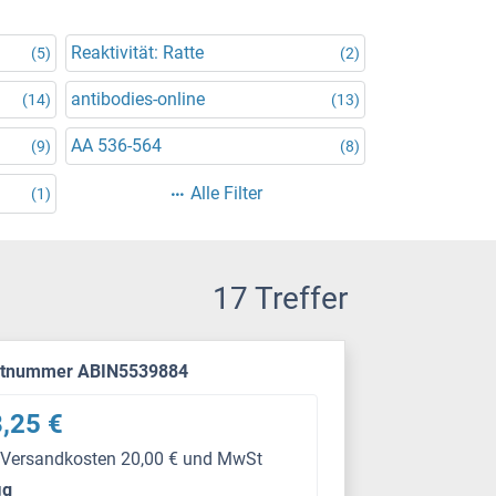
Reaktivität: Ratte
(5)
(2)
antibodies-online
(14)
(13)
AA 536-564
(9)
(8)
Alle Filter
(1)
17 Treffer
ktnummer ABIN5539884
,25 €
 Versandkosten 20,00 € und MwSt
μg