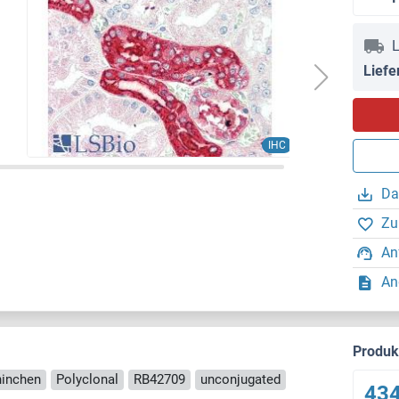
L
Liefe
IHC
Da
Zu
An
An
Produ
ninchen
Polyclonal
RB42709
unconjugated
434