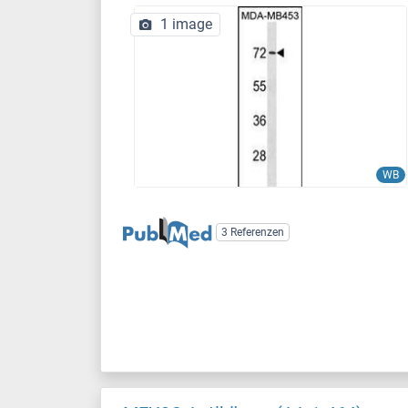
1 image
WB
3 Referenzen