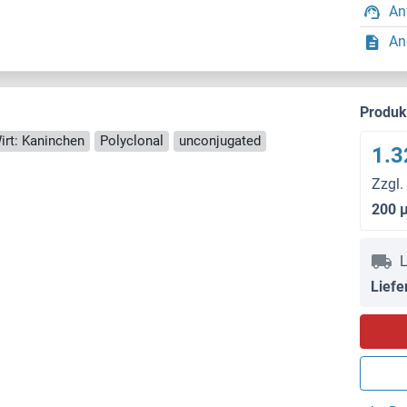
An
An
Produ
irt: Kaninchen
Polyclonal
unconjugated
1.3
Zzgl.
200 
L
Liefe