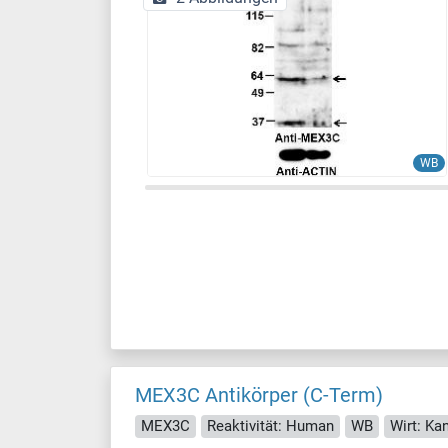
WB
MEX3C Antikörper (C-Term)
MEX3C
Reaktivität: Human
WB
Wirt: Ka