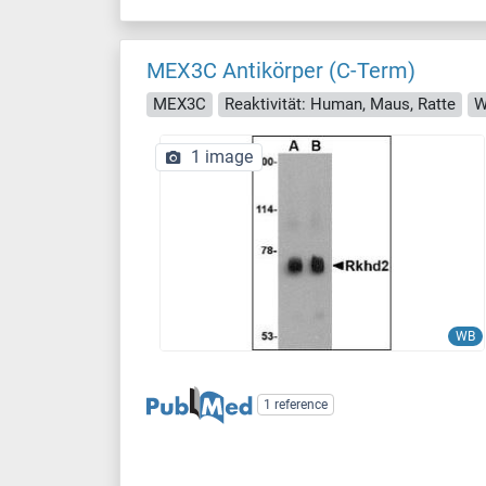
MEX3C Antikörper (C-Term)
MEX3C
Reaktivität: Human, Maus, Ratte
W
1 image
WB
1 reference