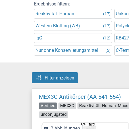
Ergebnisse filtern:
Reaktivität: Human
Unkonj
(17)
Western Blotting (WB)
Polycl
(17)
IgG
RB42
(12)
Nur ohne Konservierungsmittel
C-Ter
(5)
Filter anzeigen
MEX3C Antikörper (AA 541-554)
Verified
MEX3C
Reaktivität: Human, Maus
unconjugated
2 Abbildungen