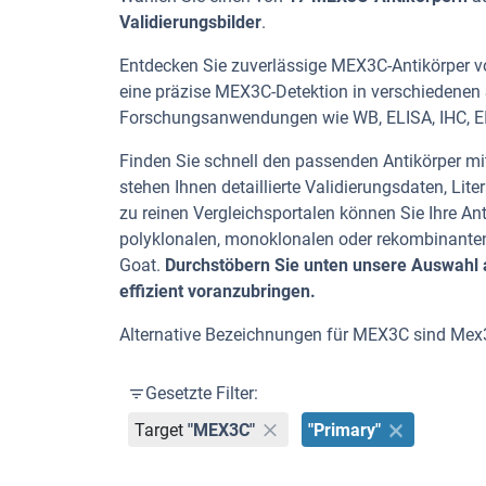
Validierungsbilder
.
Entdecken Sie zuverlässige MEX3C-Antikörper vo
eine präzise MEX3C-Detektion in verschiedenen S
Forschungsanwendungen wie WB, ELISA, IHC, E
Finden Sie schnell den passenden Antikörper mit
stehen Ihnen detaillierte Validierungsdaten, L
zu reinen Vergleichsportalen können Sie Ihre An
polyklonalen, monoklonalen oder rekombinanten
Goat.
Durchstöbern Sie unten unsere Auswahl 
effizient voranzubringen.
Alternative Bezeichnungen für MEX3C sind Me
Gesetzte Filter:
Target
"MEX3C"
"Primary"