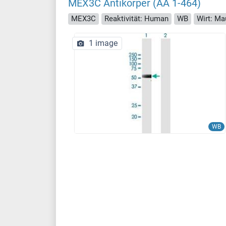
MEX3C Antikörper (AA 1-464)
MEX3C
Reaktivität: Human
WB
Wirt: Ma
1 image
WB