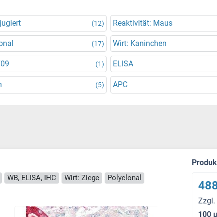
ugiert
Reaktivität: Maus
(12)
onal
Wirt: Kaninchen
(17)
709
ELISA
(1)
m
APC
(5)
Produ
WB, ELISA, IHC
Wirt: Ziege
Polyclonal
488
Zzgl.
100 