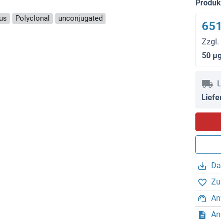
Produ
us
Polyclonal
unconjugated
651
Zzgl.
50 μ
L
Liefe
Da
Zu
An
An