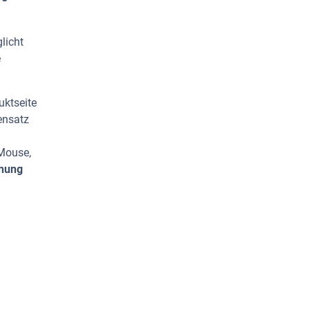
licht
e
uktseite
ensatz
 Mouse,
chung