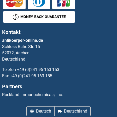
LY9 Antikörper
MONEY-BACK-GUARANTEE
LY96 Antikörper
Kontakt
LYAR Antikörper
antikoerper-online.de
Schloss-Rahe-Str. 15
LYL1 Antikörper
52072, Aachen
Deutschland
Lymphotoxin beta Receptor (TNFR Superfamily, Member 3) Antikörper
Telefon
+49 (0)241 95 163 153
LYN Antikörper
Fax
+49 (0)241 95 163 155
Partners
LYNX1 Antikörper
Rockland Immunochemicals, Inc.
LYPD1 Antikörper
Deutsch
Deutschland
LYPD2 Antikörper