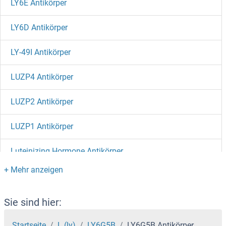
LY6E Antikörper
LY6D Antikörper
LY-49I Antikörper
LUZP4 Antikörper
LUZP2 Antikörper
LUZP1 Antikörper
Luteinizing Hormone Antikörper
Lunapark Antikörper
LUM Antikörper
Sie sind hier:
Luciferase Antikörper
Startseite
L (ly)
LY6G5B
LY6G5B Antikörper