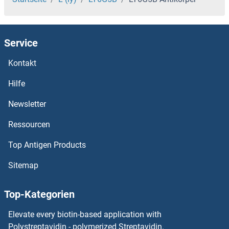
LUC7L2 Antikörper
Service
LUC7L Antikörper
Kontakt
LUC7-Like 3 Antikörper
Hilfe
LTV1 Antikörper
Newsletter
Ressourcen
LTK Antikörper
Top Antigen Products
LTC4S Antikörper
Sitemap
LTBP4 Antikörper
Top-Kategorien
LTBP2 Antikörper
Elevate every biotin-based application with
LTBP1 Antikörper
Polystreptavidin - polymerized Streptavidin.