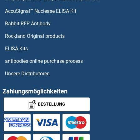
AccuSignal™ Nuclease ELISA Kit
LTB4R2 Antikörper
Rabbit RFP Antibody
LY6G5C Antikörper
Rockland Original products
LY6G6C Antikörper
ELISA Kits
LY6G6D Antikörper
antibodies online purchase process
Unsere Distributoren
LY6G6F Antikörper
LY6H Antikörper
Zahlungsmöglichkeiten
BESTELLUNG
Ly6k Antikörper
LY75/DEC-205 Antikörper
LY86 Antikörper