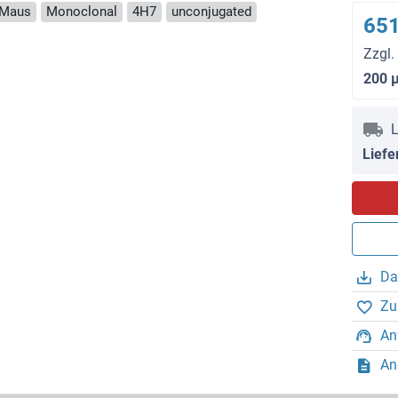
 Maus
Monoclonal
4H7
unconjugated
651
Zzgl.
200 
L
Liefe
Da
Zu
An
An