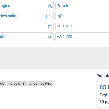
ugiert
Polyclonal
(9)
dies-online
IgG
(15)
RB37934
(1)
-60
AA 1-223
(8)
Produ
aus
Polyclonal
unconjugated
651
Zzgl.
50 μ