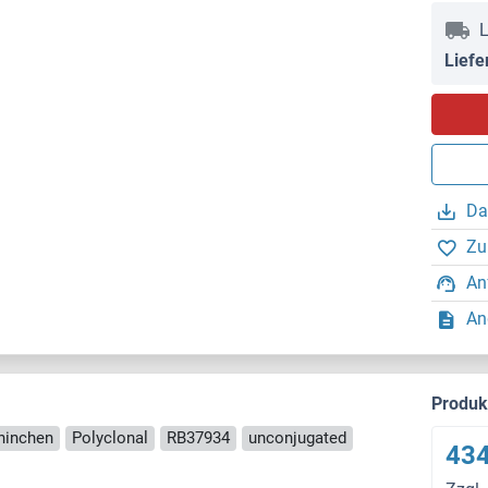
L
Liefe
Da
Zu
An
An
Produ
aninchen
Polyclonal
RB37934
unconjugated
434