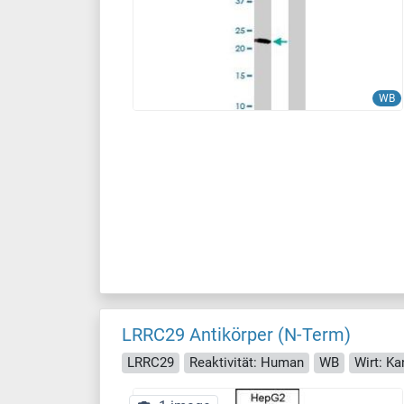
WB
LRRC29 Antikörper (N-Term)
LRRC29
Reaktivität: Human
WB
Wirt: K