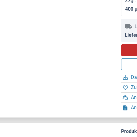
Zzgl.
400 
L
Liefe
Da
Zu
An
An
Produ