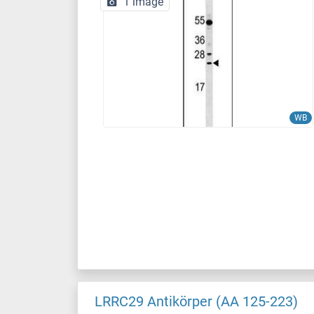
1 image
WB
LRRC29 Antikörper (AA 125-223)