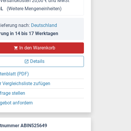
 Versandkosten 20,00 € und MwSt
μL
(Weitere Mengeneinheiten)
ieferung nach:
Deutschland
rung in 14 bis 17 Werktagen
In den Warenkorb
Details
tenblatt (PDF)
r Vergleichsliste zufügen
frage stellen
gebot anfordern
ktnummer ABIN525649