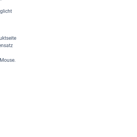
glicht
uktseite
ensatz
 Mouse.