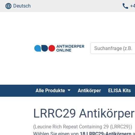
Deutsch
+4
Alle Produkte
Antikörper
ELISA Kits
LRRC29 Antikörper
(Leucine Rich Repeat Containing 29 (LRRC29))
Wählen Sie einen von
18 LRRC29-Antikörpern
a