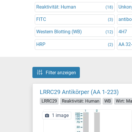
Reaktivität: Human
Unkonj
(18)
FITC
antibo
(3)
Western Blotting (WB)
4H7
(12)
HRP
AA 32
(2)
Filter anzeigen
LRRC29 Antikörper (AA 1-223)
LRRC29
Reaktivität: Human
WB
Wirt: M
1 image