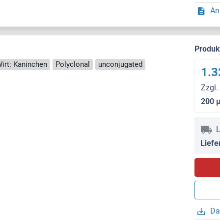
An
Produ
irt: Kaninchen
Polyclonal
unconjugated
1.3
Zzgl.
200 
L
Liefe
Da