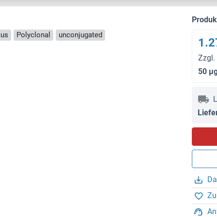
Produ
aus
Polyclonal
unconjugated
1.2
Zzgl.
50 μ
L
Liefe
Da
Zu
An