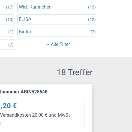
Wirt: Kaninchen
(17)
(15)
ELISA
(13)
(12)
Biotin
(1)
(2)
Alle Filter
(7)
18 Treffer
ktnummer ABIN525648
,20 €
 Versandkosten 20,00 € und MwSt
g