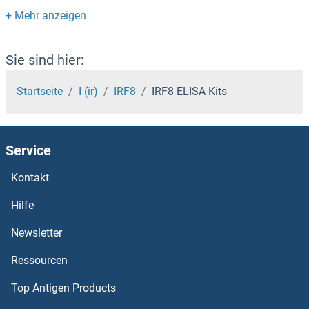
IREM1 ELISA Kits
IREB2 ELISA Kits
Sie sind hier:
IRAK4 ELISA Kits
Startseite
I (ir)
IRF8
IRF8 ELISA Kits
IRAK3 ELISA Kits
Service
IRAK2 ELISA Kits
Kontakt
IRAK1 ELISA Kits
Hilfe
IQGAP2 ELISA Kits
Newsletter
Ressourcen
IQGAP1 ELISA Kits
Top Antigen Products
IPP ELISA Kits