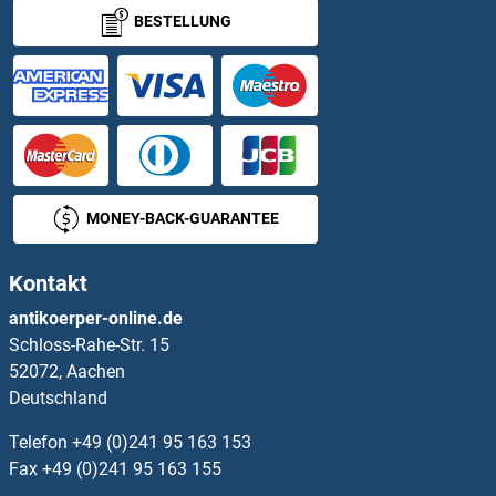
BESTELLUNG
ISG20 ELISA Kits
ISL1 ELISA Kits
ISL2 ELISA Kits
Isocitrate Dehydrogenase ELISA Kits
MONEY-BACK-GUARANTEE
ISPD ELISA Kits
Kontakt
ISR-beta ELISA Kits
antikoerper-online.de
Schloss-Rahe-Str. 15
ITCH ELISA Kits
52072, Aachen
Deutschland
ITGA11 ELISA Kits
Telefon
+49 (0)241 95 163 153
ITGA2 ELISA Kits
Fax
+49 (0)241 95 163 155