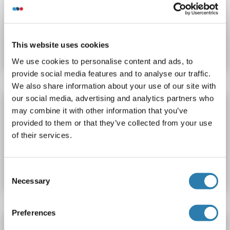
IRF8
Reaktivität: Maus
Colorimetric
Plasma, Serum
Produktnummer ABIN425095
This website uses cookies
Datenblatt
Details
We use cookies to personalise content and ads, to
provide social media features and to analyse our traffic.
We also share information about your use of our site with
our social media, advertising and analytics partners who
IRF8 ELISA Kit
may combine it with other information that you’ve
IRF8
Reaktivität: Human
Colorimetric
provided to them or that they’ve collected from your use
of their services.
Produktnummer ABIN455501
Datenblatt
Details
Consent
Necessary
Selection
Preferences
IRF8 ELISA Kit