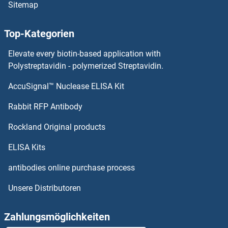
Sitemap
IPMK ELISA Kits
Top-Kategorien
Ionized Calcium-binding Adapter Molecule 2 ELISA Kits
Elevate every biotin-based application with
Ionized Calcium-binding Adapter Molecule 1 ELISA Kits
Polystreptavidin - polymerized Streptavidin.
AccuSignal™ Nuclease ELISA Kit
Involucrin ELISA Kits
Rabbit RFP Antibody
IRF9 ELISA Kits
Rockland Original products
IRS1 ELISA Kits
ELISA Kits
IRS2 ELISA Kits
antibodies online purchase process
Unsere Distributoren
IRS4 ELISA Kits
ISG15 ELISA Kits
Zahlungsmöglichkeiten