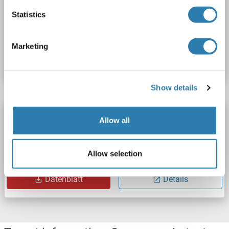
IRF8
Reaktivität: Huhn
Colorimetric
Statistics
Produktnummer ABIN1138462
Marketing
Datenblatt
Details
Show details
IRF8 ELISA Kit
Allow all
IRF8
Reaktivität: Maus
Colorimetric
Allow selection
Produktnummer ABIN1138463
Datenblatt
Details