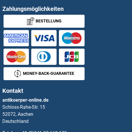
HS3ST2 ELISA Kits
Zahlungsmöglichkeiten
BESTELLUNG
HS3ST3A1 ELISA Kits
HS3ST4 ELISA Kits
HS3ST5 ELISA Kits
HS6ST2 ELISA Kits
MONEY-BACK-GUARANTEE
HS6ST3 ELISA Kits
Kontakt
HSBP1 ELISA Kits
antikoerper-online.de
Schloss-Rahe-Str. 15
Hsc70 ELISA Kits
52072, Aachen
Deutschland
HSCB ELISA Kits