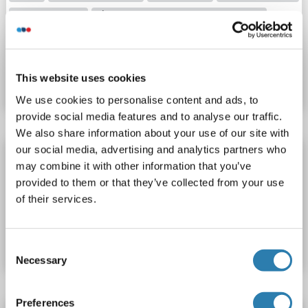
0.156-10 ng/mL
Plasma, Serum, Tissue Homogenate
Produktnummer ABIN5592184
This website uses cookies
Datenblatt
Details
We use cookies to personalise content and ads, to
provide social media features and to analyse our traffic.
We also share information about your use of our site with
our social media, advertising and analytics partners who
HRNR ELISA Kit
may combine it with other information that you’ve
HRNR
Reaktivität: Human
Colorimetric
0.156-10 ng/mL
provided to them or that they’ve collected from your use
of their services.
Produktnummer ABIN583822
Datenblatt
Details
Consent
Necessary
Selection
Preferences