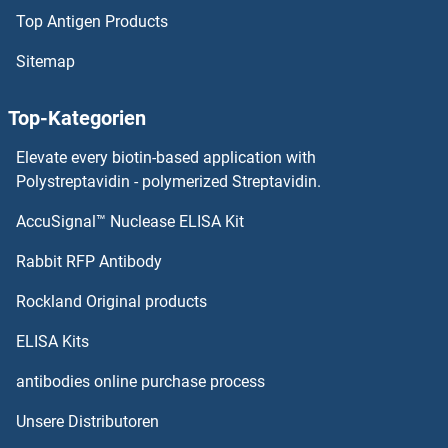
Top Antigen Products
HPDL ELISA Kits
Sitemap
HPD ELISA Kits
Top-Kategorien
HPCAL1 ELISA Kits
Elevate every biotin-based application with
HP1BP3 ELISA Kits
Polystreptavidin - polymerized Streptavidin.
AccuSignal™ Nuclease ELISA Kit
HOXD12 ELISA Kits
Rabbit RFP Antibody
HRSP12 ELISA Kits
Rockland Original products
HS1BP3 ELISA Kits
ELISA Kits
HS2ST1 ELISA Kits
antibodies online purchase process
Unsere Distributoren
HS3ST1 ELISA Kits