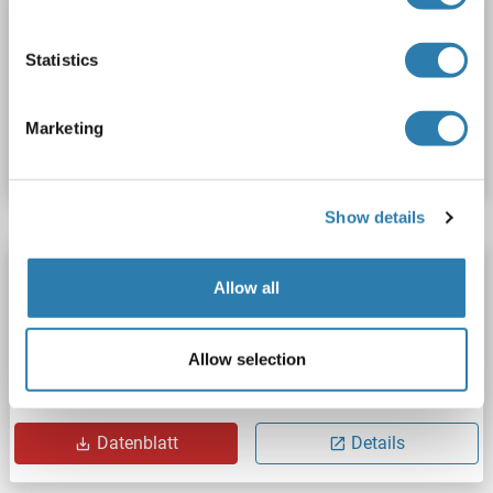
HRNR ELISA Kit
HRNR
Reaktivität: Maus
Colorimetric
Statistics
Produktnummer ABIN1137528
Marketing
Datenblatt
Details
Show details
HRNR ELISA Kit
Allow all
HRNR
Reaktivität: Human
Colorimetric
Sandwich ELISA
78.12 pg/mL - 5000 pg/mL
Cell Lysate, Tissue Homogenate
Allow selection
Produktnummer ABIN5655198
Datenblatt
Details