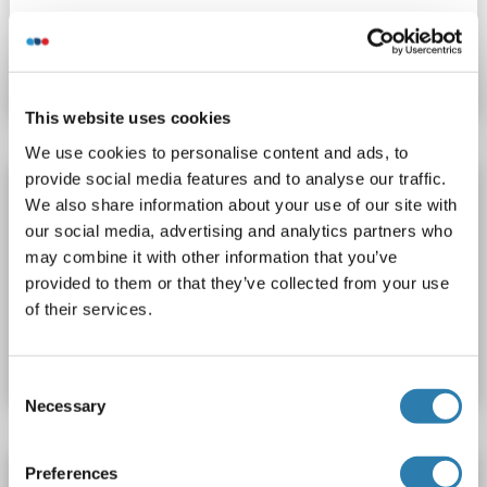
Produktnummer ABIN1808409
Datenblatt
Details
This website uses cookies
We use cookies to personalise content and ads, to
provide social media features and to analyse our traffic.
GNPTG Antikörper (AA 266-296) (Biotin)
We also share information about your use of our site with
GNPTG
Reaktivität: Human
WB, ELISA
Wirt: Kaninchen
our social media, advertising and analytics partners who
Polyclonal
Biotin
may combine it with other information that you’ve
provided to them or that they’ve collected from your use
of their services.
Produktnummer ABIN1899161
Datenblatt
Details
Consent
Necessary
Selection
Preferences
GNPTG Antikörper (AA 266-296) (FITC)