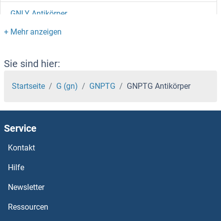
GNLY Antikörper
GNL3L Antikörper
GNL2 Antikörper
Sie sind hier:
GNL1 Antikörper
Startseite
G (gn)
GNPTG
GNPTG Antikörper
GNGT2 Antikörper
Service
GNGT1 Antikörper
Kontakt
GNG8 Antikörper
Hilfe
GNG7 Antikörper
Newsletter
Ressourcen
GNG5 Antikörper