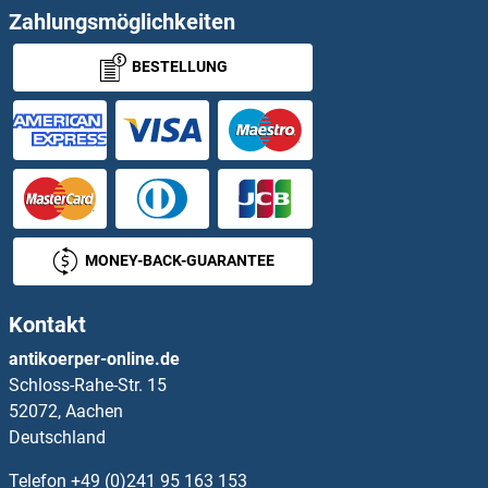
GNS Antikörper
Zahlungsmöglichkeiten
BESTELLUNG
GOLGA1 Antikörper
GOLGA4 Antikörper
GOLGA5 Antikörper
GOLGA6A Antikörper
MONEY-BACK-GUARANTEE
GOLGA6B Antikörper
Kontakt
GOLGA7B Antikörper
antikoerper-online.de
Schloss-Rahe-Str. 15
GOLGA8A Antikörper
52072, Aachen
Deutschland
GOLGA8B Antikörper
Telefon
+49 (0)241 95 163 153