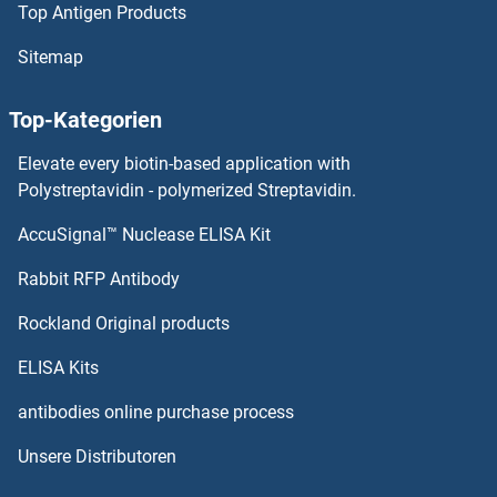
Top Antigen Products
GNG4 Antikörper
Sitemap
GNG3 Antikörper
Top-Kategorien
GNG2 Antikörper
Elevate every biotin-based application with
GNG13 Antikörper
Polystreptavidin - polymerized Streptavidin.
AccuSignal™ Nuclease ELISA Kit
GNG12 Antikörper
Rabbit RFP Antibody
GNRH1 Antikörper
Rockland Original products
GnRH2 Antikörper
ELISA Kits
GNRHR Antikörper
antibodies online purchase process
Unsere Distributoren
GNRPX Antikörper