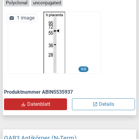
Polyclonal
unconjugated
1 image
WB
Produktnummer ABIN5535937
Datenblatt
Details
GAB3 Antikörper (N-Term)