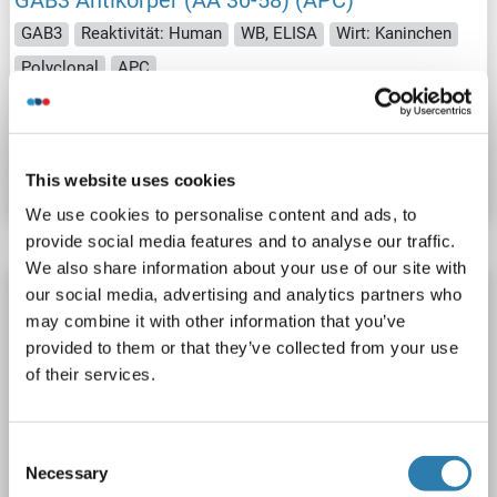
GAB3
Reaktivität: Human
WB, ELISA
Wirt: Kaninchen
Polyclonal
APC
Produktnummer ABIN1897040
Datenblatt
Details
This website uses cookies
We use cookies to personalise content and ads, to
provide social media features and to analyse our traffic.
We also share information about your use of our site with
GAB3 Antikörper (AA 30-58) (PE)
our social media, advertising and analytics partners who
may combine it with other information that you’ve
GAB3
Reaktivität: Human
WB, ELISA
Wirt: Kaninchen
provided to them or that they’ve collected from your use
Polyclonal
PE
of their services.
Produktnummer ABIN1897043
Consent
Datenblatt
Details
Necessary
Selection