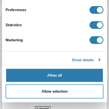
Preferences
GAB3 Antikörper
Statistics
GAB3
Reaktivität: Human, Maus, Ratte
WB, IHC, ELISA
Wirt: Kaninchen
Polyclonal
unconjugated
Marketing
Produktnummer ABIN7673305
Datenblatt
Details
Show details
Allow all
GAB3 Antikörper (N-Term)
Allow selection
GAB3
Reaktivität: Human
WB, EIA
Wirt: Kaninchen
Polyclonal
unconjugated