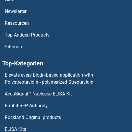
G Protein-Coupled Receptor 31 Antikörper
Newsletter
Ressourcen
G Protein-Coupled Receptor 182 Antikörper
Top Antigen Products
G Protein-Coupled Receptor 133 Antikörper
Sitemap
G Protein-Coupled Receptor 132 Antikörper
Top-Kategorien
G Protein-Coupled Receptor 128 Antikörper
Elevate every biotin-based application with
G Protein-Coupled Receptor 126 Antikörper
Polystreptavidin - polymerized Streptavidin.
AccuSignal™ Nuclease ELISA Kit
G Protein-Coupled Receptor 12 Antikörper
Rabbit RFP Antibody
GABA Antikörper
Rockland Original products
GABARAP Antikörper
ELISA Kits