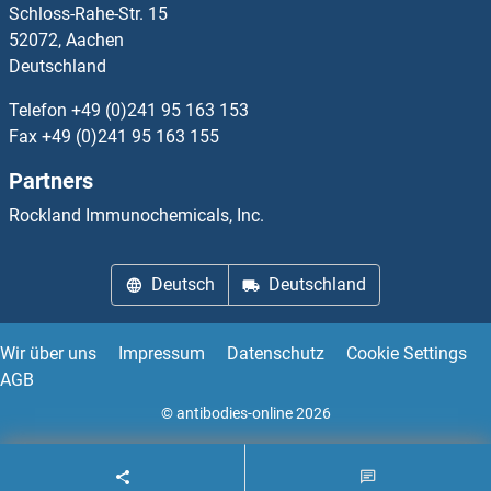
Schloss-Rahe-Str. 15
GABRA3 Antikörper
52072, Aachen
Deutschland
GABRA4 Antikörper
Telefon
+49 (0)241 95 163 153
GABRA5 Antikörper
Fax
+49 (0)241 95 163 155
Partners
GABRA6 Antikörper
Rockland Immunochemicals, Inc.
GABRB1 Antikörper
Deutsch
Deutschland
GABRB2 Antikörper
GABRB3 Antikörper
Wir über uns
Impressum
Datenschutz
Cookie Settings
AGB
GABRD Antikörper
© antibodies-online 2026
GABRE Antikörper