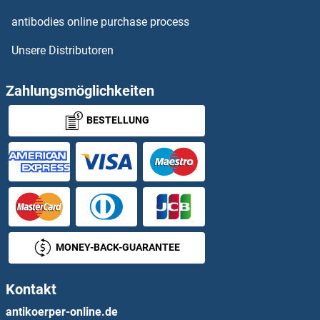
GABARAPL1 Antikörper
antibodies online purchase process
Unsere Distributoren
GABARAPL2 Antikörper
GABBR1 Antikörper
Zahlungsmöglichkeiten
BESTELLUNG
GABBR2 Antikörper
GABPA Antikörper
GABPB1 Antikörper
GABPB2 Antikörper
MONEY-BACK-GUARANTEE
GABRA1 Antikörper
Kontakt
GABRA2 Antikörper
antikoerper-online.de