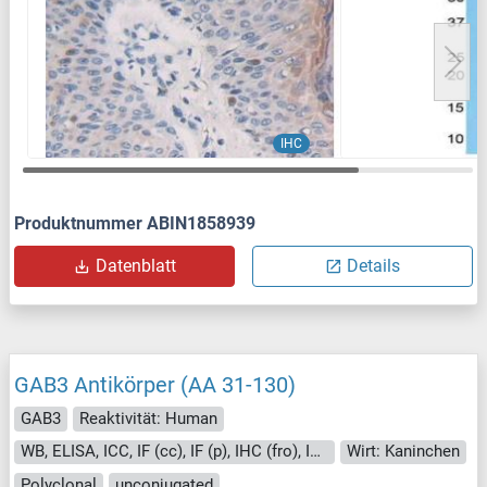
IHC
Produktnummer ABIN1858939
Datenblatt
Details
GAB3 Antikörper (AA 31-130)
GAB3
Reaktivität: Human
WB, ELISA, ICC, IF (cc), IF (p), IHC (fro), IHC (p)
Wirt: Kaninchen
Polyclonal
unconjugated