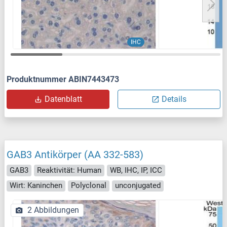
IHC
Produktnummer ABIN7443473
Datenblatt
Details
GAB3 Antikörper (AA 332-583)
GAB3
Reaktivität: Human
WB, IHC, IP, ICC
Wirt: Kaninchen
Polyclonal
unconjugated
2 Abbildungen