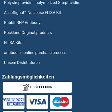
FGF8 ELISA Kits
Polystreptavidin - polymerized Streptavidin.
AccuSignal™ Nuclease ELISA Kit
FGF7 ELISA Kits
Rabbit RFP Antibody
FIBCD1 ELISA Kits
Rockland Original products
FIBP ELISA Kits
ELISA Kits
Fibrillarin ELISA Kits
antibodies online purchase process
Unsere Distributoren
Fibrillin 1 ELISA Kits
Fibrillin 2 ELISA Kits
Zahlungsmöglichkeiten
BESTELLUNG
Fibrillin 3 ELISA Kits
Fibrinogen ELISA Kits