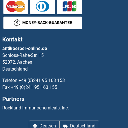
Fibrinogen beta Chain ELISA Kits
Fibroblast Growth Factor 1 (Acidic) ELISA Kits
MONEY-BACK-GUARANTEE
Fibroblast Growth Factor Receptor ELISA Kits
Kontakt
Fibromodulin ELISA Kits
antikoerper-online.de
Schloss-Rahe-Str. 15
Fibronectin ELISA Kits
52072, Aachen
Deutschland
Fibronectin 1 ELISA Kits
Telefon
+49 (0)241 95 163 153
Fibronectin Type III Domain Containing 3A ELISA Kits
Fax
+49 (0)241 95 163 155
Partners
Fibrosin ELISA Kits
Rockland Immunochemicals, Inc.
Fibulin 1 ELISA Kits
Deutsch
Deutschland
Fibulin 5 ELISA Kits