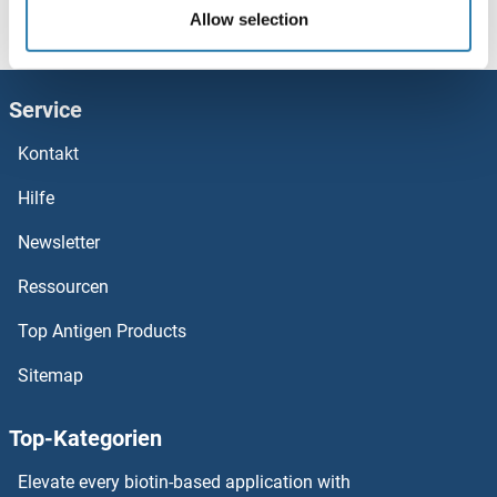
FGFR4 ELISA Kits
Startseite
F (fh)
FHOD1
FHOD1 ELISA Kits
Allow selection
FGFR3 ELISA Kits
Service
FGFR2 ELISA Kits
Kontakt
FGFR1OP2 ELISA Kits
Hilfe
FGFR1OP ELISA Kits
Newsletter
Ressourcen
FGFR1 ELISA Kits
Top Antigen Products
FGFBP2 ELISA Kits
Sitemap
FGFBP1 ELISA Kits
Top-Kategorien
FGF9 ELISA Kits
Elevate every biotin-based application with