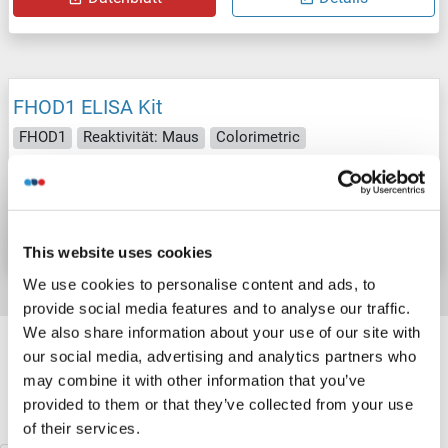
FHOD1 ELISA Kit
FHOD1
Reaktivität: Maus
Colorimetric
Produktnummer ABIN1133225
Datenblatt
Details
This website uses cookies
We use cookies to personalise content and ads, to
provide social media features and to analyse our traffic.
Target information, Synonyms, Latest
We also share information about your use of our site with
our social media, advertising and analytics partners who
references
may combine it with other information that you’ve
provided to them or that they’ve collected from your use
Haben Sie etwas anderes gesucht?
of their services.