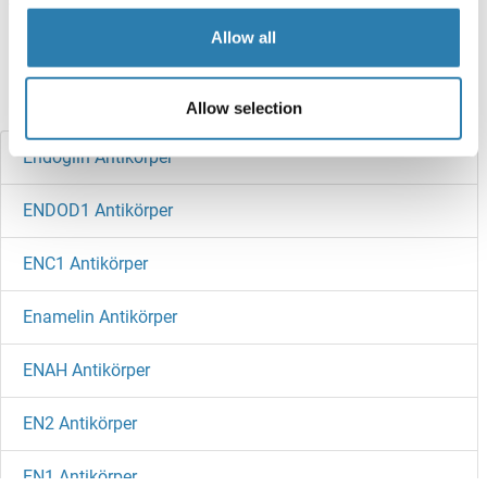
Target information, Synonyms, Latest
Allow all
references
Haben Sie etwas anderes gesucht?
Allow selection
Endoglin Antikörper
ENDOD1 Antikörper
ENC1 Antikörper
Enamelin Antikörper
ENAH Antikörper
EN2 Antikörper
EN1 Antikörper