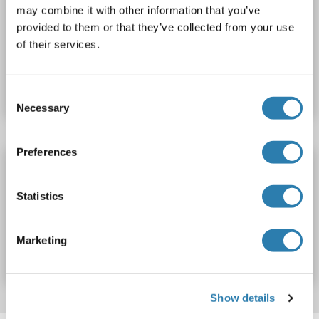
may combine it with other information that you’ve
EIA, RIA
Wirt: Kaninchen
Polyclonal
unconjugated
provided to them or that they’ve collected from your use
of their services.
Produktnummer ABIN613983
Datenblatt
Details
Consent
Necessary
Selection
Preferences
Endomorphin 2 Antikörper (Biotin)
EIA, RIA
Wirt: Kaninchen
Polyclonal
Biotin
Statistics
Produktnummer ABIN613985
Marketing
Datenblatt
Details
Show details