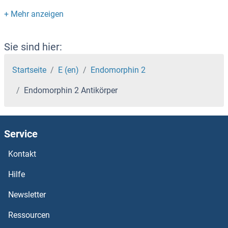
EMX2 Antikörper
EMX1 Antikörper
Sie sind hier:
EMSY Antikörper
Startseite
E (en)
Endomorphin 2
Endomorphin 2 Antikörper
EMR4 Antikörper
EMR3 Antikörper
Service
EMR2 Antikörper
Kontakt
EMP3 Antikörper
Hilfe
Newsletter
EML5 Antikörper
Ressourcen
EML4 Antikörper