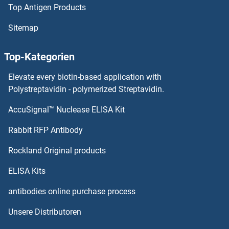
Top Antigen Products
EML3 Antikörper
Sitemap
EML2 Antikörper
Top-Kategorien
EML1 Antikörper
Elevate every biotin-based application with
Polystreptavidin - polymerized Streptavidin.
EMILIN2 Antikörper
AccuSignal™ Nuclease ELISA Kit
Endomucin Antikörper
Rabbit RFP Antibody
Endonuclease G Antikörper
Rockland Original products
Endonuclease V Antikörper
ELISA Kits
antibodies online purchase process
Endoribonuclease Dcr-1 Antikörper
Unsere Distributoren
Endothelin Antikörper