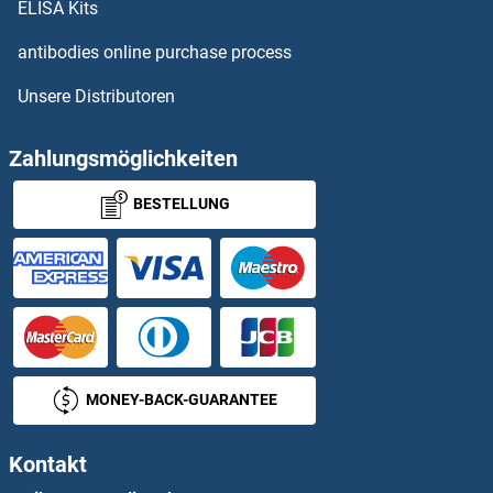
ELISA Kits
Cep76 ELISA Kits
antibodies online purchase process
Unsere Distributoren
CEP78 ELISA Kits
CEP97 ELISA Kits
Zahlungsmöglichkeiten
BESTELLUNG
CEPT1 ELISA Kits
CER1 ELISA Kits
Ceramide Synthase 2 ELISA Kits
CERK ELISA Kits
MONEY-BACK-GUARANTEE
CERS6 ELISA Kits
Kontakt
Ceruloplasmin ELISA Kits