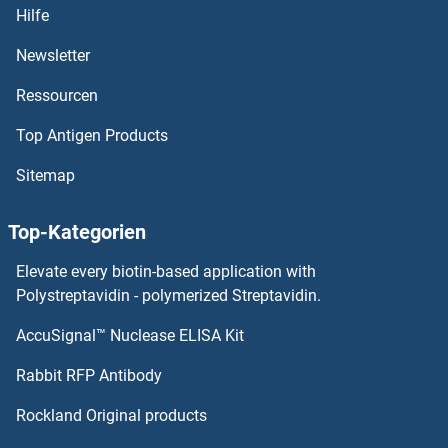
Hilfe
CENPQ ELISA Kits
Newsletter
Ressourcen
CENPP ELISA Kits
Top Antigen Products
CENPO ELISA Kits
Sitemap
CENPN ELISA Kits
Top-Kategorien
CENPM ELISA Kits
Elevate every biotin-based application with
CENPL ELISA Kits
Polystreptavidin - polymerized Streptavidin.
AccuSignal™ Nuclease ELISA Kit
CENPK ELISA Kits
Rabbit RFP Antibody
CEP70 ELISA Kits
Rockland Original products
CEP72 ELISA Kits