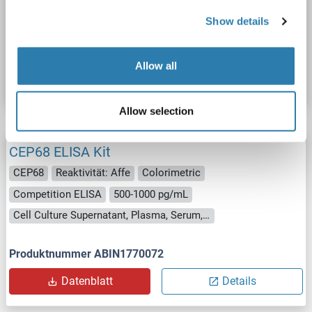
Cell Culture Supernatant, Plasma, Serum, Tissue Homogenate
Show details
Produktnummer ABIN1771296
Allow all
Datenblatt
Details
Allow selection
CEP68 ELISA Kit
CEP68
Reaktivität: Affe
Colorimetric
Competition ELISA
500-1000 pg/mL
Cell Culture Supernatant, Plasma, Serum, Tissue Homogenate
Produktnummer ABIN1770072
Datenblatt
Details