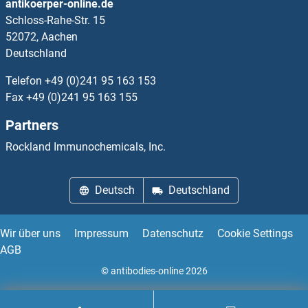
antikoerper-online.de
Schloss-Rahe-Str. 15
CES1 ELISA Kits
52072, Aachen
Deutschland
CES2 ELISA Kits
Telefon
+49 (0)241 95 163 153
CES3 ELISA Kits
Fax
+49 (0)241 95 163 155
Partners
CES5A ELISA Kits
Rockland Immunochemicals, Inc.
CETP ELISA Kits
Deutsch
Deutschland
CFC1 ELISA Kits
CFDP1 ELISA Kits
Wir über uns
Impressum
Datenschutz
Cookie Settings
AGB
CFHR1 ELISA Kits
© antibodies-online 2026
CFHR2 ELISA Kits