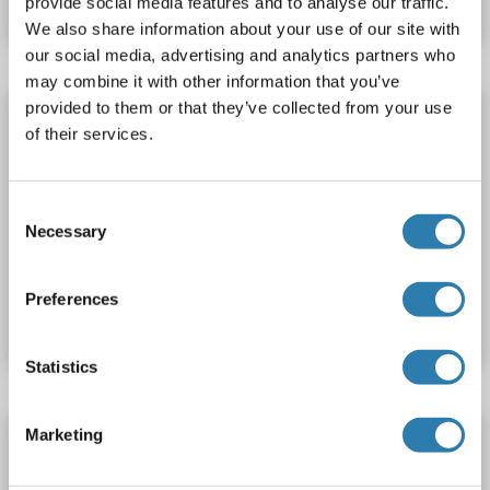
provide social media features and to analyse our traffic.
We also share information about your use of our site with
our social media, advertising and analytics partners who
may combine it with other information that you’ve
provided to them or that they’ve collected from your use
CEP68 ELISA Kit
of their services.
CEP68
Reaktivität: Hund
Colorimetric
Competition ELISA
500-1000 pg/mL
Consent
Cell Culture Supernatant, Plasma, Serum, Tissue Homogenate
Necessary
Selection
Produktnummer ABIN1751392
Preferences
Datenblatt
Details
Statistics
Marketing
CEP68 ELISA Kit
CEP68
Reaktivität: Rind (Kuh)
Colorimetric