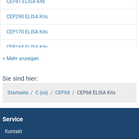
CEP41 ELISA Kits
CEP290 ELISA Kits
CEP170 ELISA Kits
CEP164 ELISA Kits
CEP135 ELISA Kits
CEP120 ELISA Kits
Sie sind hier:
Centriolin ELISA Kits
Startseite
C (ce)
CEP68
CEP68 ELISA Kits
CENPW ELISA Kits
Service
CENPV ELISA Kits
Kontakt
CENPT ELISA Kits