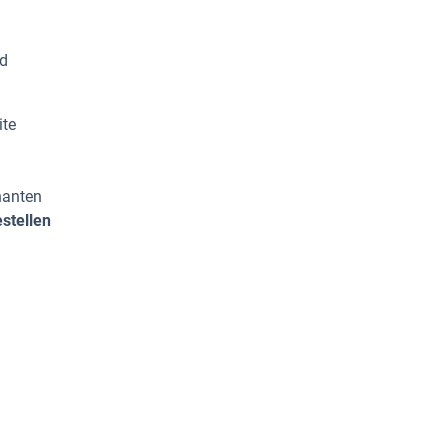
nd
ite
nanten
stellen