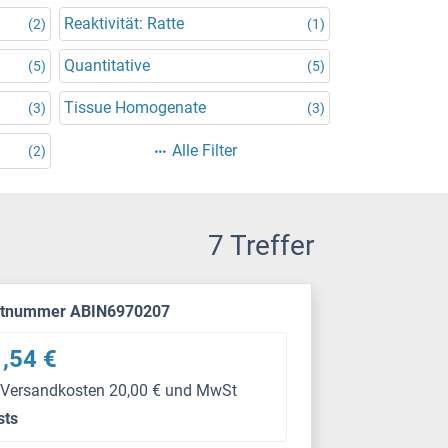
Reaktivität: Ratte
(2)
(1)
Quantitative
(5)
(5)
Tissue Homogenate
(3)
(3)
Alle Filter
(2)
7 Treffer
ktnummer ABIN6970207
,54 €
 Versandkosten 20,00 € und MwSt
sts