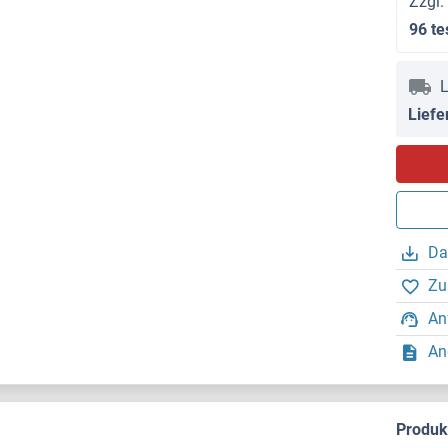
Zzgl.
96 te
L
Liefe
Da
Zu
An
An
Produ