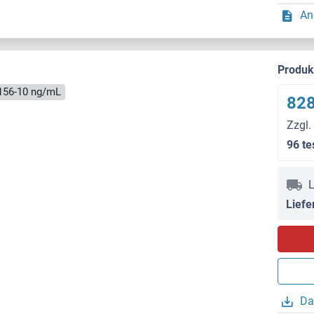
An
Produ
156-10 ng/mL
828
Zzgl.
96 te
L
Liefe
Da