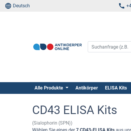
Deutsch
+4
Alle Produkte
Antikörper
ELISA Kits
CD43 ELISA Kits
(Sialophorin (SPN))
Wählen Sie eines der
7 CD43-ELISA Kits
aus uns