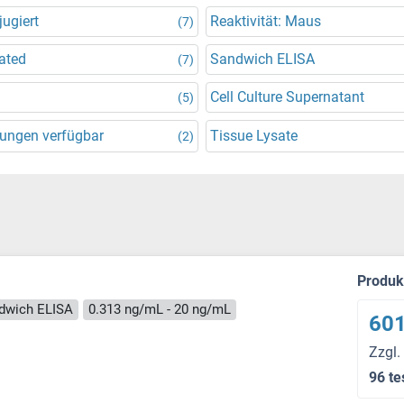
ugiert
Reaktivität: Maus
(7)
ated
Sandwich ELISA
(7)
Cell Culture Supernatant
(5)
ungen verfügbar
Tissue Lysate
(2)
Produ
dwich ELISA
0.313 ng/mL - 20 ng/mL
601
Zzgl.
96 te