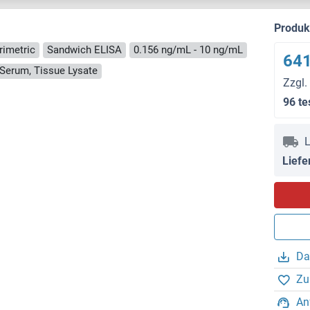
Produ
rimetric
Sandwich ELISA
0.156 ng/mL - 10 ng/mL
641
, Serum, Tissue Lysate
Zzgl.
96 te
L
Liefe
Da
Zu
An