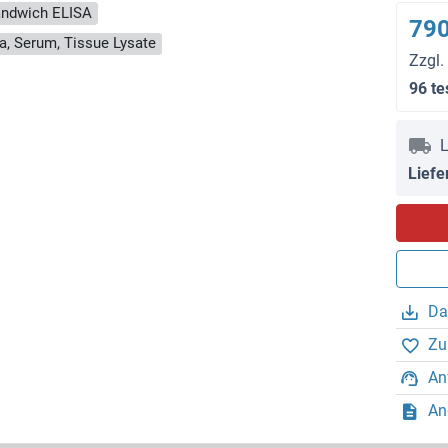
ndwich ELISA
790
a, Serum, Tissue Lysate
Zzgl.
96 te
L
Liefe
Da
Zu
An
An