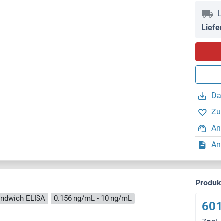
L
Liefe
Da
Zu
An
An
Produ
ndwich ELISA
0.156 ng/mL - 10 ng/mL
601