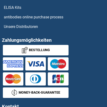
CCDC3 ELISA Kits
ELISA Kits
CCDC33 ELISA Kits
antibodies online purchase process
Unsere Distributoren
CCDC34 ELISA Kits
CCDC36 ELISA Kits
Zahlungsmöglichkeiten
BESTELLUNG
CCDC37 ELISA Kits
CCDC38 ELISA Kits
CCDC39 ELISA Kits
CCDC40 ELISA Kits
MONEY-BACK-GUARANTEE
CCDC41 ELISA Kits
Kontakt