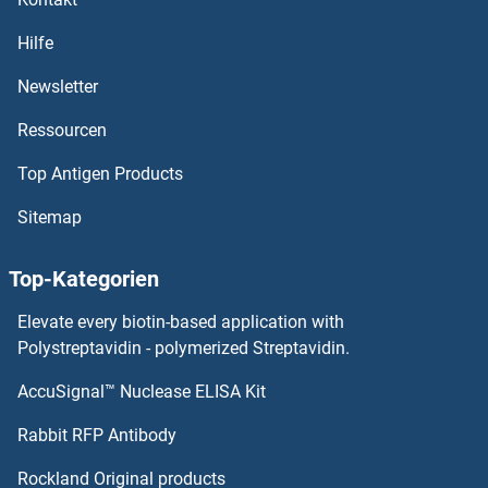
CCDC151 ELISA Kits
Hilfe
CCDC15 ELISA Kits
Newsletter
Ressourcen
CCDC148 ELISA Kits
Top Antigen Products
CCDC147 ELISA Kits
Sitemap
CCDC146 ELISA Kits
Top-Kategorien
CCDC144A ELISA Kits
Elevate every biotin-based application with
CCDC141 ELISA Kits
Polystreptavidin - polymerized Streptavidin.
AccuSignal™ Nuclease ELISA Kit
CCDC140 ELISA Kits
Rabbit RFP Antibody
CCDC28B ELISA Kits
Rockland Original products