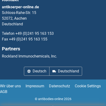
CCDC42 ELISA Kits
antikoerper-online.de
Schloss-Rahe-Str. 15
CCDC43 ELISA Kits
52072, Aachen
Deutschland
CCDC47 ELISA Kits
Telefon
+49 (0)241 95 163 153
CCDC50 ELISA Kits
Fax
+49 (0)241 95 163 155
Partners
CCDC51 ELISA Kits
Rockland Immunochemicals, Inc.
CCDC54 ELISA Kits
Deutsch
Deutschland
CCDC56 ELISA Kits
CCDC57 ELISA Kits
Wir über uns
Impressum
Datenschutz
Cookie Settings
AGB
CCDC58 ELISA Kits
© antibodies-online 2026