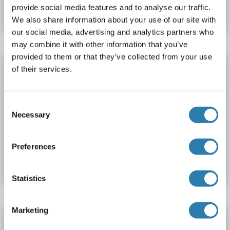
provide social media features and to analyse our traffic.
Datenblatt
Details
We also share information about your use of our site with
our social media, advertising and analytics partners who
may combine it with other information that you’ve
provided to them or that they’ve collected from your use
CCDC28A ELISA Kit
of their services.
CCDC28A
Reaktivität: Hund
Colorimetric
Competition ELISA
10-2500 pg/mL
Consent
Cell Culture Supernatant, Plasma, Serum, Tissue Homogenate
Necessary
Selection
Produktnummer ABIN1768961
Preferences
Datenblatt
Details
Statistics
Marketing
CCDC28A ELISA Kit