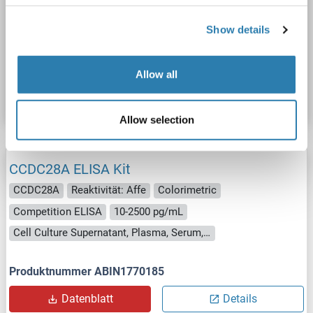
CCDC28A
Reaktivität: Rind (Kuh)
Colorimetric
Cell Culture Supernatant, Plasma, Serum, Tissue Homogenate
Show details
Produktnummer ABIN1771409
Allow all
Datenblatt
Details
Allow selection
CCDC28A ELISA Kit
CCDC28A
Reaktivität: Affe
Colorimetric
Competition ELISA
10-2500 pg/mL
Cell Culture Supernatant, Plasma, Serum, Tissue Homogenate
Produktnummer ABIN1770185
Datenblatt
Details