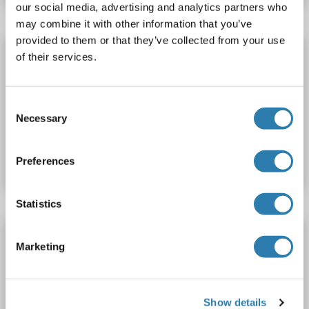
our social media, advertising and analytics partners who
may combine it with other information that you’ve
provided to them or that they’ve collected from your use
Bystin-Like Antikörper (AA 1-324)
of their services.
BYSL
Reaktivität: Human
WB, IF
Wirt: Maus
Polyclonal
unconjugated
Consent
Necessary
Selection
Produktnummer ABIN2590833
Datenblatt
Details
Preferences
Statistics
Bystin-Like Antikörper (C-Term)
Marketing
BYSL
Reaktivität: Human, Maus
WB, IHC
Wirt: Kaninchen
Polyclonal
unconjugated
Show details