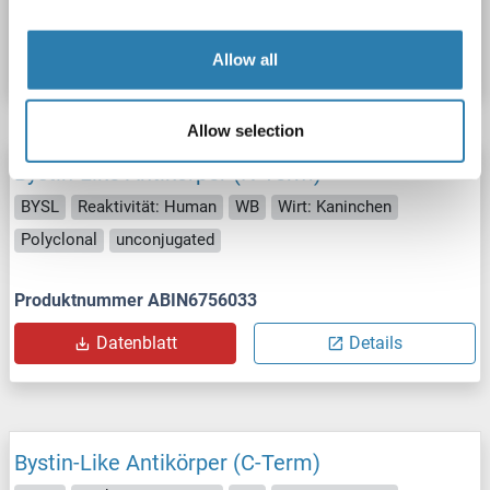
Produktnummer ABIN1821533
Datenblatt
Details
Allow all
Allow selection
Bystin-Like Antikörper (N-Term)
BYSL
Reaktivität: Human
WB
Wirt: Kaninchen
Polyclonal
unconjugated
Produktnummer ABIN6756033
Datenblatt
Details
Bystin-Like Antikörper (C-Term)