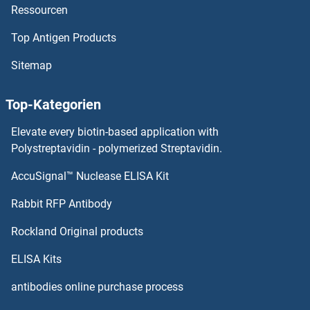
Ressourcen
BTLA Antikörper
Top Antigen Products
BTK Antikörper
Sitemap
BTG4 Antikörper
Top-Kategorien
BTG3 Antikörper
Elevate every biotin-based application with
Polystreptavidin - polymerized Streptavidin.
BTG2 Antikörper
AccuSignal™ Nuclease ELISA Kit
BZW1 Antikörper
Rabbit RFP Antibody
BZW2 Antikörper
Rockland Original products
c-FOS Antikörper
ELISA Kits
antibodies online purchase process
C-JUN Antikörper