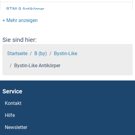
BTNL9 Antikörper
BTNL3 Antikörper
BTNL2 Antikörper
Sie sind hier:
BTN3A3 Antikörper
Startseite
B (by)
Bystin-Like
Bystin-Like Antikörper
BTN3A2 Antikörper
BTN3A1 Antikörper
Service
BTN2A2 Antikörper
Kontakt
BTN2A1 Antikörper
Hilfe
Newsletter
BTN1A1 Antikörper