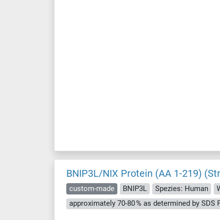
BNIP3L/NIX Protein (AA 1-219) (St
custom-made
BNIP3L
Spezies: Human
W