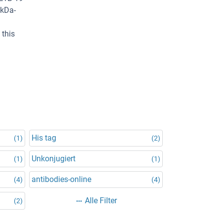
 kDa-
 this
His tag
(1)
(2)
Unkonjugiert
(1)
(1)
antibodies-online
(4)
(4)
Alle Filter
(2)