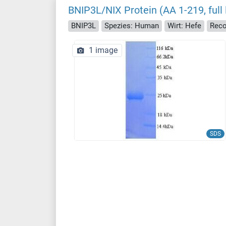
BNIP3L/NIX Protein (AA 1-219, full 
BNIP3L
Spezies: Human
Wirt: Hefe
Reco
1 image
SDS