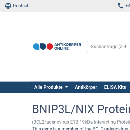
Deutsch
+4
Alle Produkte
Antikörper
ELISA Kits
BNIP3L/NIX Protei
(BCL2/adenovirus E1B 19kDa Interacting Protei
This gene is a member of the BCL2/adenovirus E1