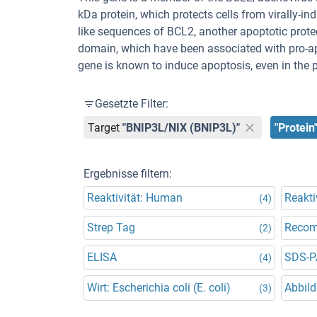
kDa protein, which protects cells from virally-i
like sequences of BCL2, another apoptotic prot
domain, which have been associated with pro-ap
gene is known to induce apoptosis, even in the 
Gesetzte Filter:
Target
"BNIP3L/NIX (BNIP3L)"
"Protein
Ergebnisse filtern:
Reaktivität: Human
Reakti
(4)
Strep Tag
Recom
(2)
ELISA
SDS-P
(4)
Wirt: Escherichia coli (E. coli)
Abbild
(3)