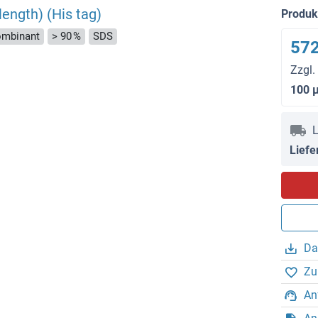
length) (His tag)
Produ
mbinant
> 90 %
SDS
572
Zzgl.
100 
L
Liefe
Da
Zu
An