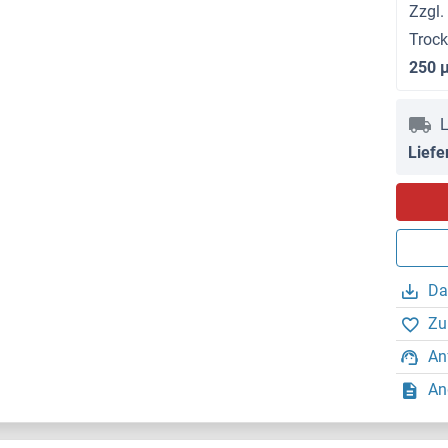
Zzgl.
Troc
250 
L
Liefe
Da
Zu
An
An