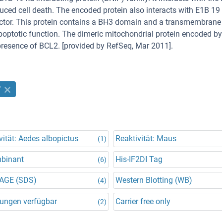
nduced cell death. The encoded protein also interacts with E1B 19
ector. This protein contains a BH3 domain and a transmembrane
optotic function. The dimeric mitochondrial protein encoded by
presence of BCL2. [provided by RefSeq, Mar 2011].
"
vität: Aedes albopictus
Reaktivität: Maus
(1)
binant
His-IF2DI Tag
(6)
AGE (SDS)
Western Blotting (WB)
(4)
ungen verfügbar
Carrier free only
(2)