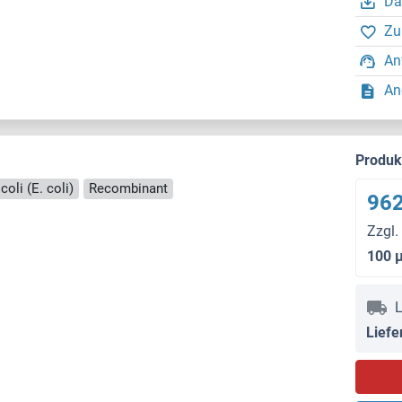
Da
Zu
An
An
Produ
coli (E. coli)
Recombinant
962
Zzgl.
100 
L
Liefe