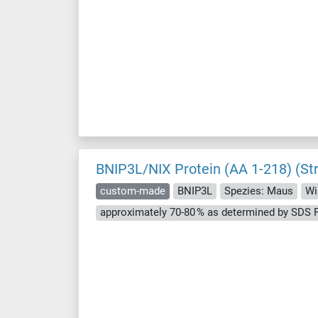
BNIP3L/NIX Protein (AA 1-218) (St
custom-made
BNIP3L
Spezies: Maus
Wi