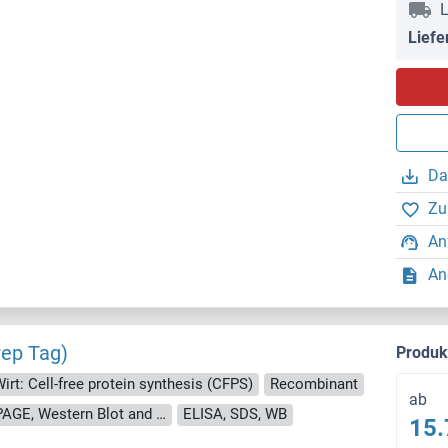
L
Liefe
Da
Zu
An
An
rep Tag)
Produ
irt: Cell-free protein synthesis (CFPS)
Recombinant
ab
approximately 70-80 % as determined by SDS PAGE, Western Blot and analytical SEC (HPLC).
ELISA, SDS, WB
15.