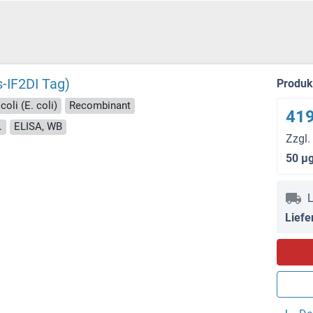
-IF2DI Tag)
Produ
coli (E. coli)
Recombinant
419
.
ELISA, WB
Zzgl.
50 μ
L
Liefe