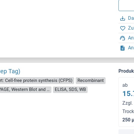
Da
Zu
An
An
rep Tag)
Produ
rt: Cell-free protein synthesis (CFPS)
Recombinant
ab
approximately 70-80 % as determined by SDS PAGE, Western Blot and analytical SEC (HPLC).
ELISA, SDS, WB
15.
Zzgl.
Troc
250 