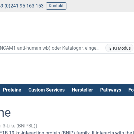
9 (0)241 95 163 153
Kontakt
KI Modus
Proteine
Custom Services
Hersteller
Pathways
Fo
ne
n 3-Like (BNIP3L))
B 19 kd-interacting protein (BNIP) family. It interacts with the