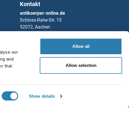
Kontakt
antikoerper-online.de
Schloss-Rahe-Str. 15
52072, Aachen
Deutschland
Telefon
+49 (0)241 95 163 153
Allow all
alyse our
Fax
+49 (0)241 95 163 155
ing and
Partners
Allow selection
r that
Rockland Immunochemicals, Inc.
Speichern / Teilen
Chat with us!
Show details
GB