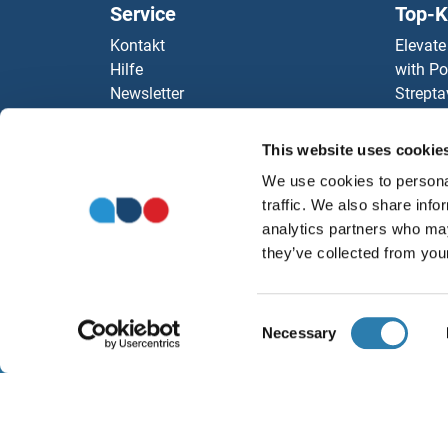
Service
Top-K
Kontakt
Elevate
Hilfe
with Po
Newsletter
Strepta
Ressourcen
AccuSi
Top Antigen Products
Rabbit
This website uses cookie
Sitemap
Rocklan
We use cookies to personal
ELISA K
traffic. We also share info
antibod
analytics partners who may
Unsere 
they’ve collected from your
Consent
Necessary
Selection
W