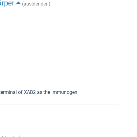
örper
(ausblenden)
N terminal of XAB2 as the immunogen