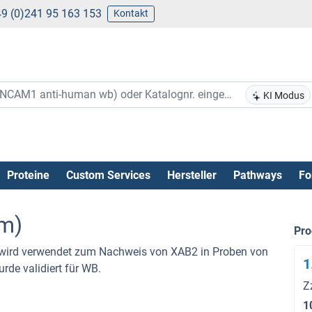
9 (0)241 95 163 153
Kontakt
KI Modus
Proteine
Custom Services
Hersteller
Pathways
Fo
rm)
Pr
r wird verwendet zum Nachweis von XAB2 in Proben von
1
rde validiert für WB.
Z
1