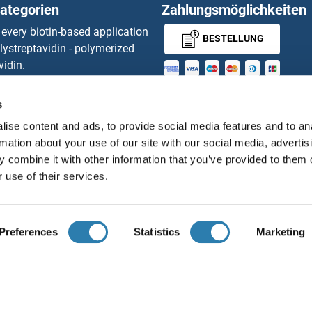
ategorien
Zahlungsmöglichkeiten
 every biotin-based application
BESTELLUNG
lystreptavidin - polymerized
vidin.
gnal™ Nuclease ELISA Kit
MONEY-BACK-
 RFP Antibody
s
d Original products
GUARANTEE
ise content and ads, to provide social media features and to an
its
rmation about your use of our site with our social media, advertis
ies online purchase process
 combine it with other information that you’ve provided to them o
Distributoren
 use of their services.
Deutsch
Deutschland
Preferences
Statistics
Marketing
ir über uns
Impressum
Datenschutz
Cookie Settings
A
© antibodies-online 2026