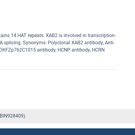
ains 14 HAT repeats. XAB2 is involved in transcription-
A splicing. Synonyms: Polyclonal XAB2 antibody, Anti-
y, DKFZp762C1015 antibody, HCNP antibody, HCRN
(ABIN928409)