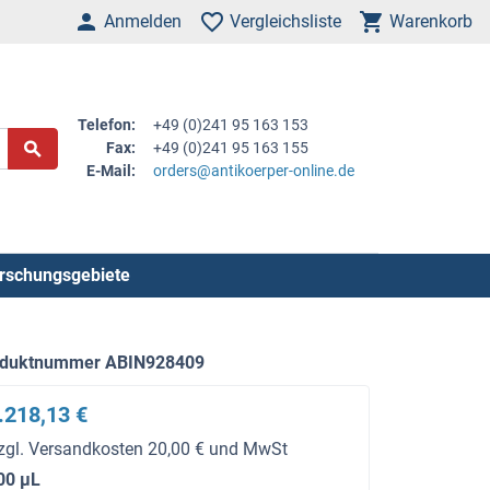
Anmelden
Vergleichsliste
Warenkorb
Telefon:
+49 (0)241 95 163 153
Fax:
+49 (0)241 95 163 155
E-Mail:
orders@antikoerper-online.de
rschungsgebiete
oduktnummer ABIN928409
.218,13 €
zgl. Versandkosten 20,00 € und MwSt
00 μL