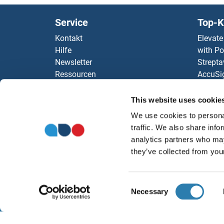
Service
Top-K
Kontakt
Elevate
Hilfe
with Po
Newsletter
Strepta
Ressourcen
AccuSi
Top Antigen Products
Rabbit
Sitemap
Rocklan
This website uses cookie
ELISA K
We use cookies to personal
antibod
traffic. We also share info
Unsere 
analytics partners who may
they’ve collected from your
Consent
Necessary
Selection
W