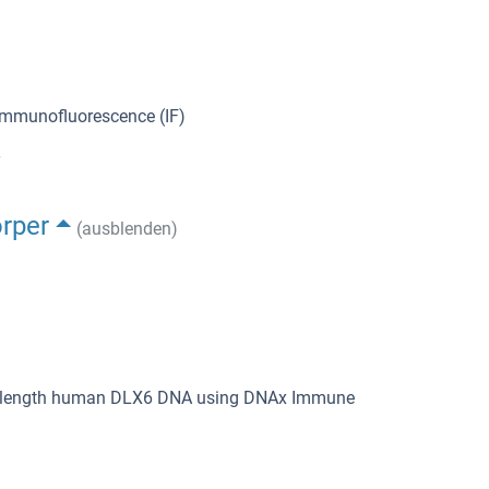
 Immunofluorescence (IF)
örper
(ausblenden)
full-length human DLX6 DNA using DNAx Immune