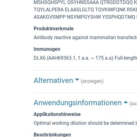
MSHSQHSPYL QSYHNSSAAA QTRGDDTDQQ KT
TQYLALPERA ELAASLGLTQ TQVKIWFQNK RS
ASAKGVSMPP NSYMPGYSHW YSSPHQDTMQ
Produktmerkmale
Antibody reactive against mammalian transfecte
Immunogen
DLX6 (AAH69363.1, 1 a.a. ~ 175 a.a) Full-len
Alternativen
(anzeigen)
Anwendungsinformationen
(au
Applikationshinweise
Optimal working dilution should be determined b
Beschränkungen