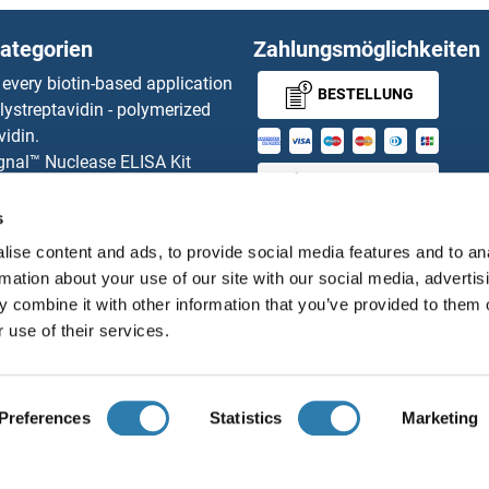
ategorien
Zahlungsmöglichkeiten
 every biotin-based application
BESTELLUNG
lystreptavidin - polymerized
vidin.
gnal™ Nuclease ELISA Kit
MONEY-BACK-
 RFP Antibody
d Original products
GUARANTEE
s
its
ise content and ads, to provide social media features and to an
ies online purchase process
rmation about your use of our site with our social media, advertis
Distributoren
 combine it with other information that you’ve provided to them o
 use of their services.
Deutsch
Deutschland
Preferences
Statistics
Marketing
ir über uns
Impressum
Datenschutz
Cookie Settings
A
© antibodies-online 2026