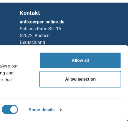
Kontakt
antikoerper-online.de
Schloss-Rahe-Str. 15
52072, Aachen
Deutschland
Telefon
+49 (0)241 95 163 153
Allow all
Fax
+49 (0)241 95 163 155
alyse our
Partners
ing and
Allow selection
r that
Rockland Immunochemicals, Inc.
Speichern / Teilen
Chat with us!
Show details
GB