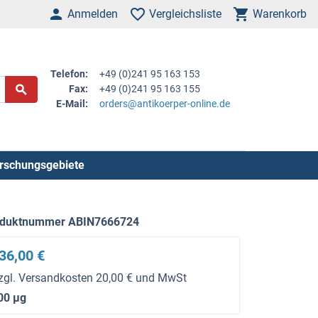
Anmelden
Vergleichsliste
Warenkorb
Telefon:
+49 (0)241 95 163 153
Fax:
+49 (0)241 95 163 155
E-Mail:
orders@antikoerper-online.de
rschungsgebiete
oduktnummer ABIN7666724
36,00 €
zgl. Versandkosten 20,00 € und MwSt
00 μg