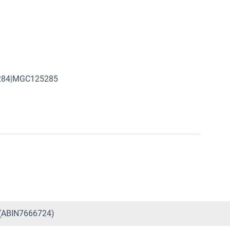
284|MGC125285
) (ABIN7666724)