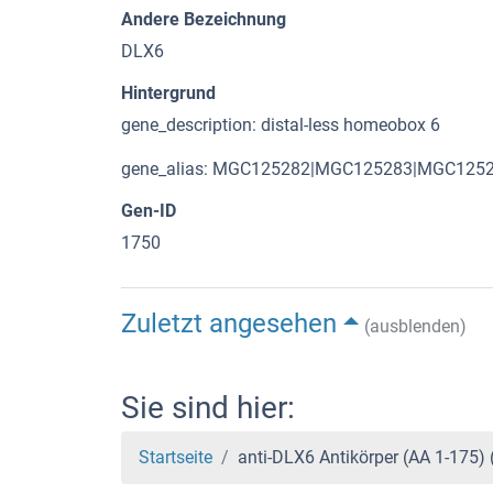
Andere Bezeichnung
DLX6
Hintergrund
gene_description: distal-less homeobox 6
gene_alias: MGC125282|MGC125283|MGC125
Gen-ID
1750
Zuletzt angesehen
(ausblenden)
Sie sind hier:
Startseite
anti-DLX6 Antikörper (AA 1-175