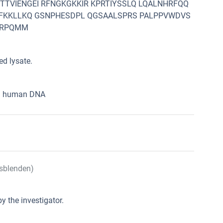
TVIENGEI RFNGKGKKIR KPRTIYSSLQ LQALNHRFQQ
KFKKLLKQ GSNPHESDPL QGSAALSPRS PALPPVWDVS
 RPQMM
d lysate.
gth human DNA
sblenden)
y the investigator.