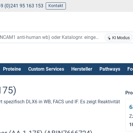
9 (0)241 95 163 153
Kontakt
KI Modus
Proteine
Custom Services
Hersteller
Pathways
Fo
175)
Pr
t spezifisch DLX6 in WB, FACS und IF. Es zeigt Reaktivität
6
Z
1