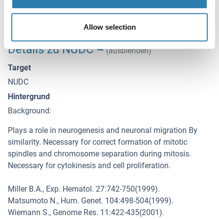
Upon receipt, store at -20°C or -80°C. Avoid repeated freeze.
Allow selection
Details zu NUDC
(ausblenden)
Target
NUDC
Hintergrund
Background:
Plays a role in neurogenesis and neuronal migration By
similarity. Necessary for correct formation of mitotic
spindles and chromosome separation during mitosis.
Necessary for cytokinesis and cell proliferation.
Miller B.A., Exp. Hematol. 27:742-750(1999).
Matsumoto N., Hum. Genet. 104:498-504(1999).
Wiemann S., Genome Res. 11:422-435(2001).