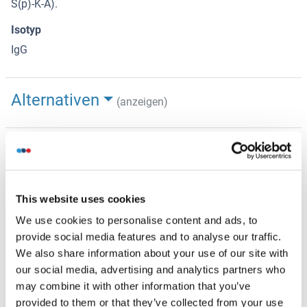
S(p)-K-A).
Isotyp
IgG
Alternativen
(anzeigen)
Anwendungsinformationen
(ausblenden)
Applikationshinweise
Optimal working dilution should be determined by the
This website uses cookies
investigator.
We use cookies to personalise content and ads, to
provide social media features and to analyse our traffic.
Beschränkungen
We also share information about your use of our site with
Nur für Forschungszwecke einsetzbar
our social media, advertising and analytics partners who
may combine it with other information that you’ve
provided to them or that they’ve collected from your use