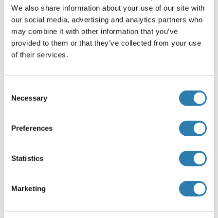
We also share information about your use of our site with
Nur für Forschungszwecke einsetzbar
our social media, advertising and analytics partners who
may combine it with other information that you’ve
Handhabung
provided to them or that they’ve collected from your use
(ausblenden)
of their services.
Format
Liquid
Consent
Buffer
Necessary
Selection
Preservative: 0.03 % Proclin 300
Constituents: 50 % Glycerol, 0.01M PBS, pH 7.4
Preferences
Konservierungsmittel
ProClin
Statistics
Vorsichtsmaßnahmen
This product contains ProClin: a POISONOUS AND
Marketing
HAZARDOUS SUBSTANCE which should be handled by
trained staff only.