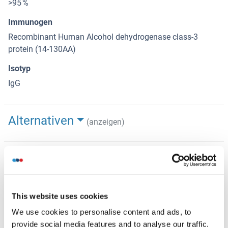
>95 %
Immunogen
Recombinant Human Alcohol dehydrogenase class-3
protein (14-130AA)
Isotyp
IgG
Alternativen
(anzeigen)
Anwendungsinformationen
(ausblenden)
Applikationshinweise
Optimal working dilution should be determined by the
This website uses cookies
investigator.
We use cookies to personalise content and ads, to
Beschränkungen
provide social media features and to analyse our traffic.