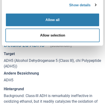
Show details
Lagerung
-20 °C,-80 °C
Allow all
Informationen zur Lagerung
Upon receipt, store at -20°C or -80°C. Avoid repeated freeze.
Allow selection
Details zu ADH5
(ausblenden)
Target
ADH5 (Alcohol Dehydrogenase 5 (Class III), chi Polypeptide
(ADH5))
Andere Bezeichnung
ADH5
Hintergrund
Background: Class-III ADH is remarkably ineffective in
oxidizing ethanol, but it readily catalyzes the oxidation of