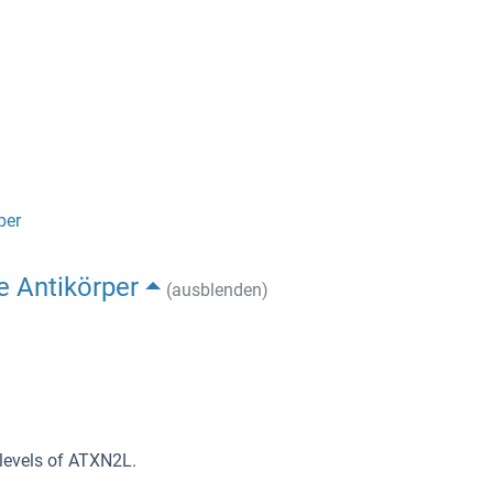
per
e Antikörper
(ausblenden)
levels of ATXN2L.