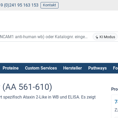
9 (0)241 95 163 153
Kontakt
KI Modus
Proteine
Custom Services
Hersteller
Pathways
Fo
r (AA 561-610)
Pr
t spezifisch Ataxin 2-Like in WB und ELISA. Es zeigt
7
Z