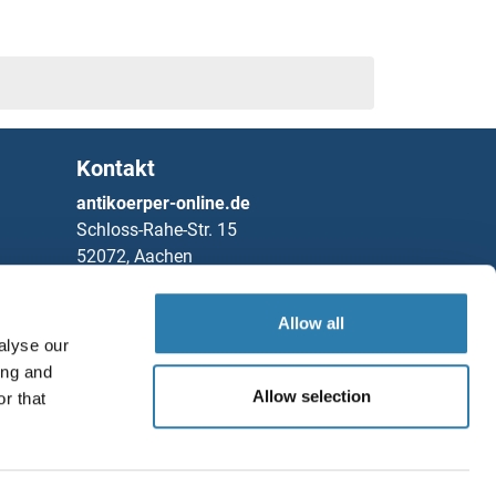
Kontakt
antikoerper-online.de
Schloss-Rahe-Str. 15
52072, Aachen
Deutschland
Allow all
Telefon
+49 (0)241 95 163 153
alyse our
Fax
+49 (0)241 95 163 155
ing and
Partners
Allow selection
r that
Speichern / Teilen
Rockland Immunochemicals, Inc.