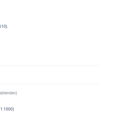
610).
sblenden)
 1:1000)