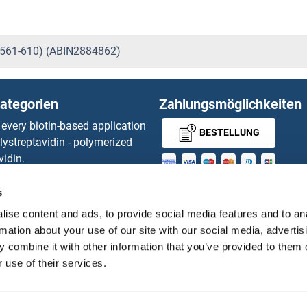
AA 561-610) (ABIN2884862)
ategorien
Zahlungsmöglichkeiten
 every biotin-based application
BESTELLUNG
lystreptavidin - polymerized
vidin.
gnal™ Nuclease ELISA Kit
MONEY-BACK-
 RFP Antibody
s
d Original products
GUARANTEE
ise content and ads, to provide social media features and to an
its
rmation about your use of our site with our social media, advertis
ies online purchase process
 combine it with other information that you’ve provided to them o
Distributoren
 use of their services.