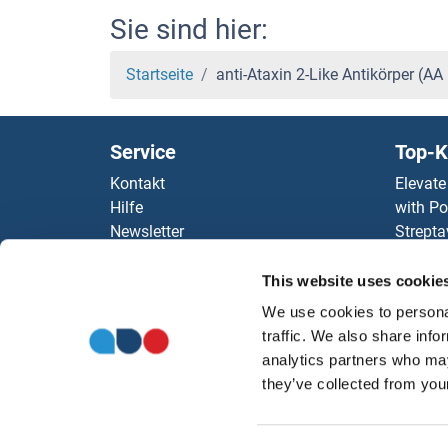
Sie sind hier:
Startseite
anti-Ataxin 2-Like Antikörper (
Service
Top-K
Kontakt
Elevate
Hilfe
with Po
Newsletter
Strepta
Ressourcen
AccuSi
Top Antigen Products
Rabbit
This website uses cookie
Sitemap
Rocklan
We use cookies to personal
ELISA K
traffic. We also share info
antibod
analytics partners who may
Unsere 
they’ve collected from your