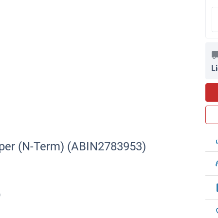
L
rper (N-Term) (ABIN2783953)
)