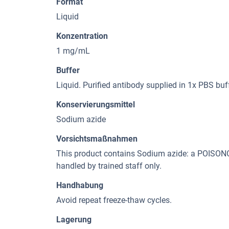
Format
Liquid
Konzentration
1 mg/mL
Buffer
Liquid. Purified antibody supplied in 1x PBS bu
Konservierungsmittel
Sodium azide
Vorsichtsmaßnahmen
This product contains Sodium azide: a POI
handled by trained staff only.
Handhabung
Avoid repeat freeze-thaw cycles.
Lagerung