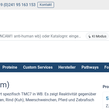
9 (0)241 95 163 153
Kontakt
KI Modus
Proteine
Custom Services
Hersteller
Pathways
Fo
rm)
Pr
rt spezifisch TMC7 in WB. Es zeigt Reaktivität gegenüber
5
n, Rind (Kuh), Meerschweinchen, Pferd und Zebrafisch
Z