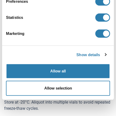
Preferences
Buffer
Aqueous buffered solution containing 0.01M TBS ( pH 7.4)
Statistics
with 1 % BSA, 0.03 % Proclin300 and 50 % Glycerol.
Konservierungsmittel
Marketing
ProClin
Vorsichtsmaßnahmen
Show details
This product contains ProClin: a POISONOUS AND
HAZARDOUS SUBSTANCE, which should be handled by
trained staff only.
Allow all
Lagerung
-20 °C
Allow selection
Informationen zur Lagerung
Store at -20°C. Aliquot into multiple vials to avoid repeated
freeze-thaw cycles.