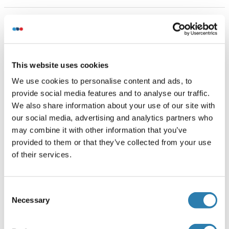
Anwendungsinformationen
(ausblenden)
Applikationshinweise
IF(IHC-P) 1:50-200
This website uses cookies
IF(IHC-F) 1:50-200
We use cookies to personalise content and ads, to
IF(ICC) 1:50-200
provide social media features and to analyse our traffic.
Beschränkungen
We also share information about your use of our site with
Nur für Forschungszwecke einsetzbar
our social media, advertising and analytics partners who
may combine it with other information that you’ve
provided to them or that they’ve collected from your use
Handhabung
of their services.
(ausblenden)
Format
Liquid
Consent
Necessary
Selection
Konzentration
1 μg/μL