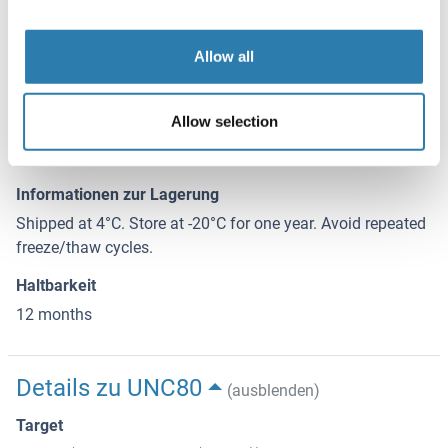
Vorsichtsmaßnahmen
This product contains ProClin: a POISONOUS AND
Allow all
HAZARDOUS SUBSTANCE, which should be handled by
trained staff only.
Allow selection
Lagerung
4 °C,-20 °C
Informationen zur Lagerung
Shipped at 4°C. Store at -20°C for one year. Avoid repeated
freeze/thaw cycles.
Haltbarkeit
12 months
Details zu UNC80
(ausblenden)
Target