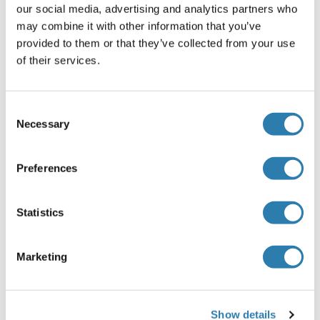
our social media, advertising and analytics partners who
Beschränkungen
may combine it with other information that you’ve
Nur für Forschungszwecke einsetzbar
provided to them or that they’ve collected from your use
of their services.
Handhabung
(ausblenden)
Consent
Format
Necessary
Selection
Liquid
Preferences
Konzentration
1 μg/μL
Statistics
Buffer
0.01M TBS( pH 7.4) with 1 % BSA, 0.02 % Proclin300 and
50 % Glycerol.
Marketing
Konservierungsmittel
ProClin
Show details