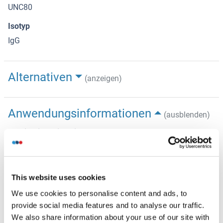
UNC80
Isotyp
IgG
Alternativen
(anzeigen)
Anwendungsinformationen
(ausblenden)
Applikationshinweise
ELISA 1:500-1000
IHC-P 1:200-400
IHC-F 1:100-500
This website uses cookies
IF(IHC-P) 1:50-200
We use cookies to personalise content and ads, to
IF(IHC-F) 1:50-200
provide social media features and to analyse our traffic.
IF(ICC) 1:50-200
We also share information about your use of our site with
ICC 1:100-500