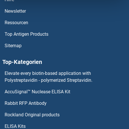
Adiponectin Receptor 2 ELISA Kits
Newsletter
Ressourcen
Adiponectin Receptor 1 ELISA Kits
Top Antigen Products
ADIG ELISA Kits
Sitemap
ADI1 ELISA Kits
Top-Kategorien
ADH6 ELISA Kits
Elevate every biotin-based application with
ADH5 ELISA Kits
Polystreptavidin - polymerized Streptavidin.
AccuSignal™ Nuclease ELISA Kit
ADH1C ELISA Kits
Rabbit RFP Antibody
Adracalin ELISA Kits
Rockland Original products
ADRB1 ELISA Kits
ELISA Kits