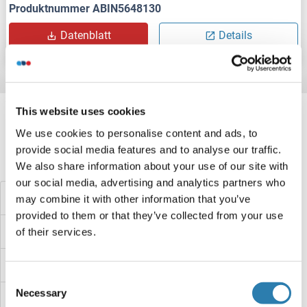
Produktnummer ABIN5648130
Datenblatt
Details
Target information, Synonyms, Latest
This website uses cookies
references
We use cookies to personalise content and ads, to
provide social media features and to analyse our traffic.
Haben Sie etwas anderes gesucht?
We also share information about your use of our site with
our social media, advertising and analytics partners who
ADRA2A ELISA Kits
may combine it with other information that you’ve
provided to them or that they’ve collected from your use
ADRA1D ELISA Kits
of their services.
ADPRH ELISA Kits
Consent
Necessary
Selection
ADPGK ELISA Kits