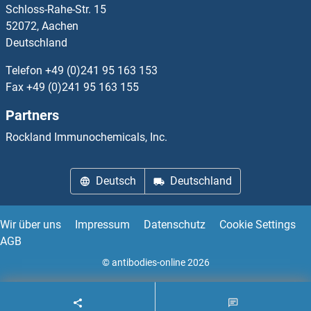
Schloss-Rahe-Str. 15
Advillin ELISA Kits
52072, Aachen
Deutschland
AEBP1 ELISA Kits
Telefon
+49 (0)241 95 163 153
AEBP2 ELISA Kits
Fax
+49 (0)241 95 163 155
Partners
AEN ELISA Kits
Rockland Immunochemicals, Inc.
AES ELISA Kits
Deutsch
Deutschland
Afamin ELISA Kits
AFAP ELISA Kits
Wir über uns
Impressum
Datenschutz
Cookie Settings
AGB
AFMID ELISA Kits
© antibodies-online 2026
AFT1 ELISA Kits