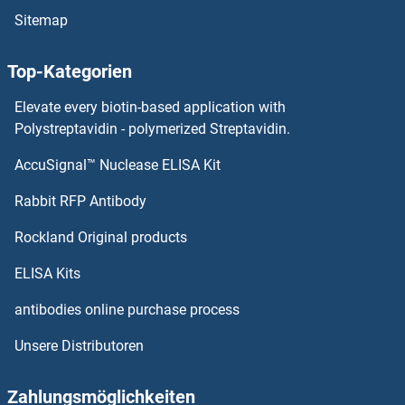
Sitemap
Adamts2 ELISA Kits
Top-Kategorien
ADAMTS18 ELISA Kits
Elevate every biotin-based application with
ADAMTS17 ELISA Kits
Polystreptavidin - polymerized Streptavidin.
AccuSignal™ Nuclease ELISA Kit
ADAMTS16 ELISA Kits
Rabbit RFP Antibody
ADCY5 ELISA Kits
Rockland Original products
ADCY6 ELISA Kits
ELISA Kits
ADCY9 ELISA Kits
antibodies online purchase process
Unsere Distributoren
ADCYAP1R1 ELISA Kits
ADD2 ELISA Kits
Zahlungsmöglichkeiten