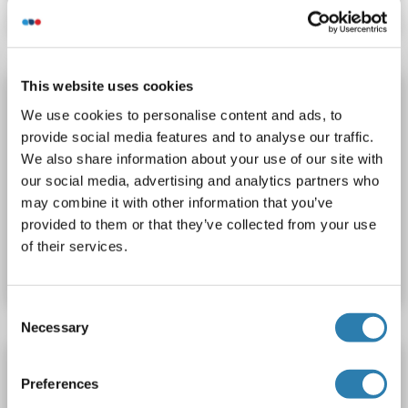
This website uses cookies
ADCY4 ELISA Kit
We use cookies to personalise content and ads, to
ADCY4
Reaktivität: Maus
Colorimetric
provide social media features and to analyse our traffic.
Competition ELISA
1.0-25 ng/mL
We also share information about your use of our site with
Cell Culture Supernatant, Plasma, Serum, Tissue Homogenate
our social media, advertising and analytics partners who
may combine it with other information that you’ve
provided to them or that they’ve collected from your use
Produktnummer ABIN772732
of their services.
Datenblatt
Details
Consent
Necessary
Selection
ADCY4 ELISA Kit
Preferences
ADCY4
Reaktivität: Kaninchen
Colorimetric