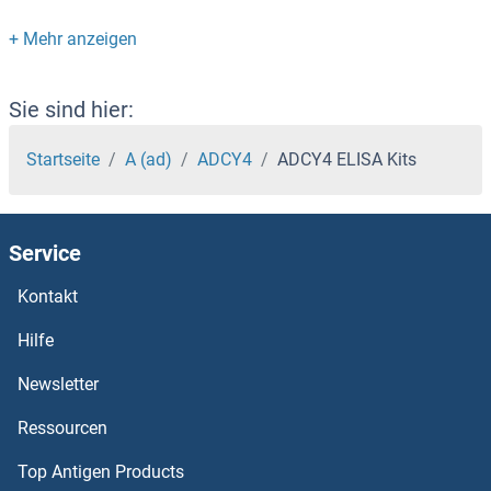
ADAMTSL1 ELISA Kits
ADAMTS9 ELISA Kits
Sie sind hier:
ADAMTS8 ELISA Kits
Startseite
A (ad)
ADCY4
ADCY4 ELISA Kits
ADAMTS7 ELISA Kits
Service
ADAMTS6 ELISA Kits
Kontakt
ADAMTS5 ELISA Kits
Hilfe
ADAMTS4 ELISA Kits
Newsletter
Ressourcen
ADAMTS3 ELISA Kits
Top Antigen Products
ADAMTS20 ELISA Kits