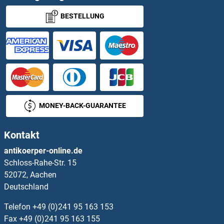
BESTELLUNG
Adenosine A2a Receptor ELISA Kits
Adenosine A2b Receptor ELISA Kits
Adenosine A3 Receptor ELISA Kits
Adenosylmethionine Decarboxylase 1 ELISA Kits
MONEY-BACK-GUARANTEE
Adenylate Cyclase Activating Polypeptide 1 (Pituitary) ELISA Kits
Kontakt
Adenylate Kinase 1 ELISA Kits
antikoerper-online.de
Schloss-Rahe-Str. 15
Adenylate Kinase 2 ELISA Kits
52072, Aachen
Deutschland
Adenylate Kinase 3 ELISA Kits
Telefon
+49 (0)241 95 163 153
Adenylosuccinate Lyase ELISA Kits
Fax
+49 (0)241 95 163 155