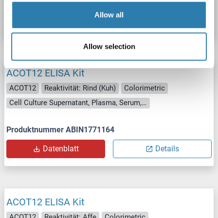
Produktnummer ABIN1751260
Allow all
Datenblatt
Details
Allow selection
ACOT12 ELISA Kit
ACOT12
Reaktivität: Rind (Kuh)
Colorimetric
Cell Culture Supernatant, Plasma, Serum, Tissue Homogenate
Produktnummer ABIN1771164
Datenblatt
Details
ACOT12 ELISA Kit
ACOT12
Reaktivität: Affe
Colorimetric