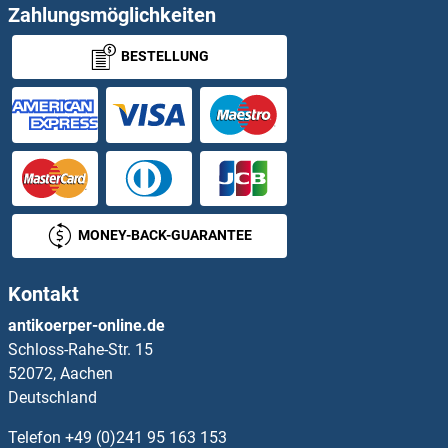
ACP2 ELISA Kits
Zahlungsmöglichkeiten
BESTELLUNG
ACP5 ELISA Kits
ACP6 ELISA Kits
ACPP ELISA Kits
ACRBP ELISA Kits
MONEY-BACK-GUARANTEE
Acrosin ELISA Kits
Kontakt
ACRV1 ELISA Kits
antikoerper-online.de
Schloss-Rahe-Str. 15
ACSM3 ELISA Kits
52072, Aachen
Deutschland
ACSM4 ELISA Kits
Telefon
+49 (0)241 95 163 153