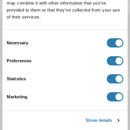
may combine it with other information that you’ve
provided to them or that they’ve collected from your use
of their services.
ACOT12 ELISA Kit
ACOT12
Reaktivität: Kaninchen
Colorimetric
Consent
Cell Culture Supernatant, Plasma, Serum, Tissue Homogenate
Necessary
Selection
Produktnummer ABIN1746368
Preferences
Datenblatt
Details
Statistics
ACOT12 ELISA Kit
Marketing
ACOT12
Reaktivität: Hund
Colorimetric
Cell Culture Supernatant, Plasma, Serum, Tissue Homogenate
Show details