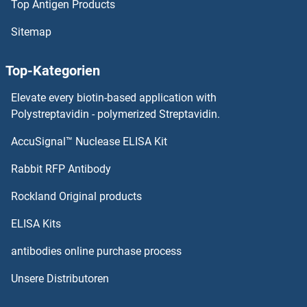
Top Antigen Products
ACBD6 ELISA Kits
Sitemap
ACBD4 ELISA Kits
Top-Kategorien
ACAT2 ELISA Kits
Elevate every biotin-based application with
ACAT1 ELISA Kits
Polystreptavidin - polymerized Streptavidin.
AccuSignal™ Nuclease ELISA Kit
ACADSB ELISA Kits
Rabbit RFP Antibody
ACOT2 ELISA Kits
Rockland Original products
ACOT7 ELISA Kits
ELISA Kits
ACOT8 ELISA Kits
antibodies online purchase process
Unsere Distributoren
ACP1 ELISA Kits