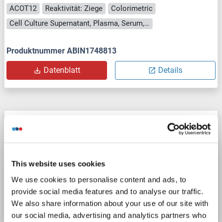
ACOT12
Reaktivität: Ziege
Colorimetric
Cell Culture Supernatant, Plasma, Serum, Tissue Homogenate
Produktnummer ABIN1748813
Datenblatt
Details
ACOT12 ELISA Kit
ACOT12
Reaktivität: Maus
Colorimetric
Cell Culture Supernatant, Plasma, Serum, Tissue Homogenate
This website uses cookies
We use cookies to personalise content and ads, to
Produktnummer ABIN1745149
provide social media features and to analyse our traffic.
Datenblatt
Details
We also share information about your use of our site with
our social media, advertising and analytics partners who