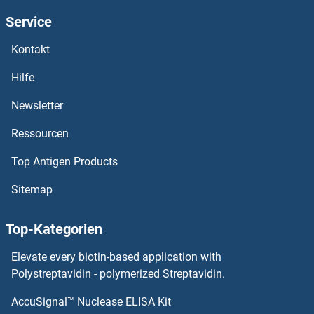
ABHD12B Antikörper
Service
ABHD12 Antikörper
Kontakt
Hilfe
ABHD11 Antikörper
Newsletter
ABHD10 Antikörper
Ressourcen
ABHD1 Antikörper
Top Antigen Products
Abeta 40 Antikörper
Sitemap
Abeta 1-42 Antikörper
Top-Kategorien
ABCG8 Antikörper
Elevate every biotin-based application with
Polystreptavidin - polymerized Streptavidin.
ABI1 Antikörper
AccuSignal™ Nuclease ELISA Kit