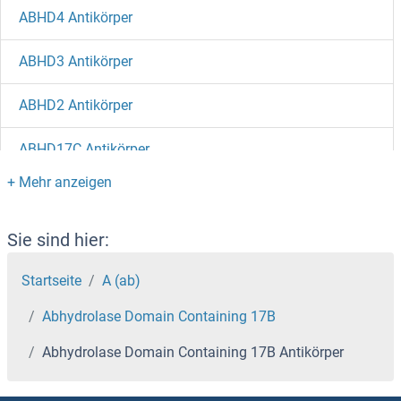
ABHD4 Antikörper
ABHD3 Antikörper
ABHD2 Antikörper
ABHD17C Antikörper
ABHD17A Antikörper
ABHD15 Antikörper
Sie sind hier:
ABHD14B Antikörper
Startseite
A (ab)
Abhydrolase Domain Containing 17B
ABHD14A Antikörper
Abhydrolase Domain Containing 17B Antikörper
ABHD13 Antikörper