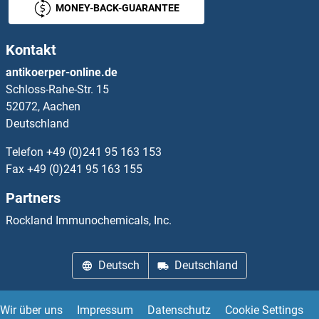
MONEY-BACK-GUARANTEE
ABR Antikörper
Kontakt
ABRA Antikörper
antikoerper-online.de
Schloss-Rahe-Str. 15
ABRACL/C6orf115 Antikörper
52072, Aachen
Deutschland
ABTB1 Antikörper
Telefon
+49 (0)241 95 163 153
Fax
+49 (0)241 95 163 155
ABTB2 Antikörper
Partners
ACAA1 Antikörper
Rockland Immunochemicals, Inc.
ACAA2 Antikörper
Deutsch
Deutschland
ACAD10 Antikörper
Wir über uns
Impressum
Datenschutz
Cookie Settings
ACAD11 Antikörper