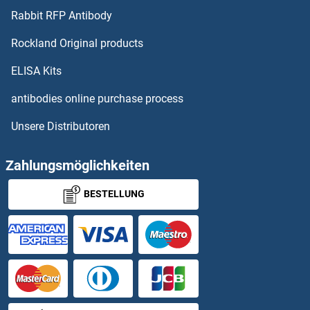
ABI2 Antikörper
Rabbit RFP Antibody
ABI3 Antikörper
Rockland Original products
ELISA Kits
ABI5 Antikörper
antibodies online purchase process
ABL1 Antikörper
Unsere Distributoren
ABL1/2 Antikörper
Zahlungsmöglichkeiten
ABL2 Antikörper
BESTELLUNG
ABLIM2 Antikörper
ABLIM3 Antikörper
ABO Antikörper
ABP1 Antikörper