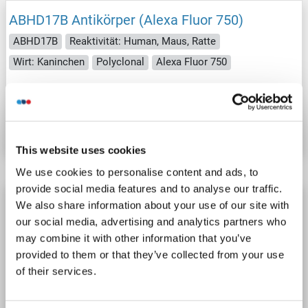
ABHD17B Antikörper (Alexa Fluor 750)
ABHD17B
Reaktivität: Human, Maus, Ratte
Wirt: Kaninchen
Polyclonal
Alexa Fluor 750
Produktnummer ABIN6866864
Datenblatt
Details
This website uses cookies
We use cookies to personalise content and ads, to
provide social media features and to analyse our traffic.
ABHD17B Antikörper (Alexa Fluor 647)
We also share information about your use of our site with
our social media, advertising and analytics partners who
ABHD17B
Reaktivität: Human, Maus, Ratte
may combine it with other information that you’ve
Wirt: Kaninchen
Polyclonal
Alexa Fluor 647
provided to them or that they’ve collected from your use
of their services.
Produktnummer ABIN6850801