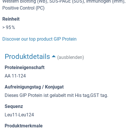
Western Blotting (WB), SDS-PAGE (SDS), Immunogen (Imm),
Positive Control (PC)
Reinheit
> 95 %
Discover our top product GIP Protein
Produktdetails
(ausblenden)
Proteineigenschaft
AA 11-124
Aufreinigungstag / Konjugat
Dieses GIP Protein ist gelabelt mit His tag,GST tag.
Sequenz
Leu11-Leu124
Produktmerkmale