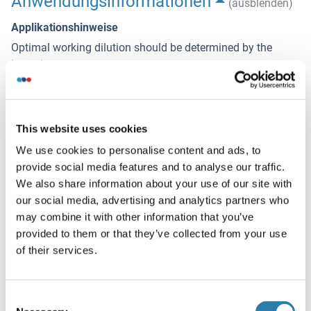
Anwendungsinformationen
(ausblenden)
Applikationshinweise
Optimal working dilution should be determined by the
investigator.
Kommentare
Isoelectric Point:6.5
This website uses cookies
Beschränkungen
We use cookies to personalise content and ads, to
Nur für Forschungszwecke einsetzbar
provide social media features and to analyse our traffic.
We also share information about your use of our site with
our social media, advertising and analytics partners who
Handhabung
(ausblenden)
may combine it with other information that you’ve
provided to them or that they’ve collected from your use
Format
of their services.
Lyophilized
Buffer
Consent
20 mM Tris, 150 mM NaCl, pH 8.0, containing 1 mM EDTA,